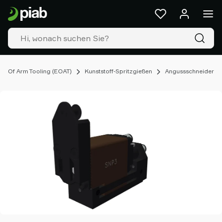
Produkte
&
Lösungen
Industrien
Unsere
Technologien
d Of Arm Tooling (EOAT)
Kunststoff-Spritzgießen
Angussschneider
Ressourcen
Über
Piab
Piab
Group
Kontakt
Support
Partner
Netzwerk
Old
shop