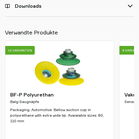
Downloads
Verwandte Produkte
14 VARIANTEN
9 VARIAN
BF-P Polyurethan
Vakuu
Balg-Saugnäpfe
Sensore
Packaging. Automotive. Bellow suction cup in
polyurethane with extra wide lip. Avaialable sizes: 80,
110 mm