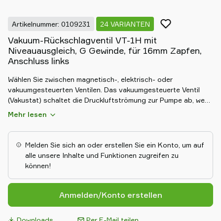
Artikelnummer: 0109231
24 VARIANTEN
Vakuum-Rückschlagventil VT-1H mit
Niveauausgleich, G Gewinde, für 16mm Zapfen,
Anschluss links
Wählen Sie zwischen magnetisch-, elektrisch- oder
vakuumgesteuerten Ventilen. Das vakuumgesteuerte Ventil
(Vakustat) schaltet die Druckluftströmung zur Pumpe ab, wenn
das voreingestellten Niveau erreicht ist und folglich ein nur
Mehr lesen
noch minimaler Druckluftverbrauch besteht.
Melden Sie sich an oder erstellen Sie ein Konto, um auf
alle unsere Inhalte und Funktionen zugreifen zu
können!
Anmelden/Konto erstellen
Downloads
Per E-Mail teilen