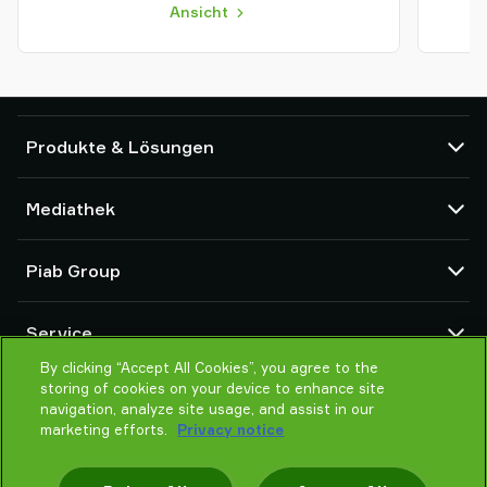
Ansicht
Produkte & Lösungen
Vakuumpumpen und Ejektoren
Mediathek
Saugnäpfe und Soft-Gripper
Komponenten des Robot End Of Arm Tooling (EOAT)
CAD Center
Piab Group
Roboter- und Cobot-Greiflösungen
Produktkonfigurator
System- und Lösungszubehör
Allgemeine Verkaufsbedingungen
Über Piab
Vakuumförderer für Pulver und Schüttgut
Service
Datenschutzrichtlinie
Globale Organisation
Verhaltenskodex
By clicking “Accept All Cookies”, you agree to the
Kontakt
storing of cookies on your device to enhance site
Neuheiten
Partner Netzwerk
navigation, analyze site usage, and assist in our
Karrieren
Auswahlhilfe
marketing efforts.
Privacy notice
Schulung / Online Training