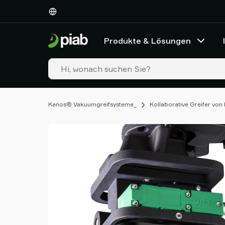
Produkte
&
Lösungen
Produkte & Lösungen
Industrien
Unsere
Technologien
Ressourcen
Über
Kenos® Vakuumgreifsysteme_
Kollaborative Greifer von
Piab
Piab
Group
Kontakt
Support
Partner
Netzwerk
Old
shop