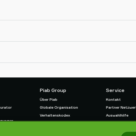
Piab Group
Service
Über Piab
Kontakt
urator
Globale Organisation
Partner Netzwer
Verhaltenskodex
Auswahlhilfe
ngungen
Neuheiten
Schulung / Onlin
htlinie
Karrieren