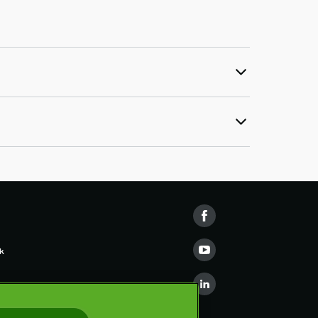
k
e Training