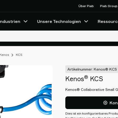
Über Piab
Piab Group
Industrien
Unsere Technologien
Ressourc
 Kenos
KCS
Artikelnummer: Kenos® KCS
®
Kenos
KCS
Kenos® Collaborative Small 
Kon
Dies ist ein konfigurierbares Produ