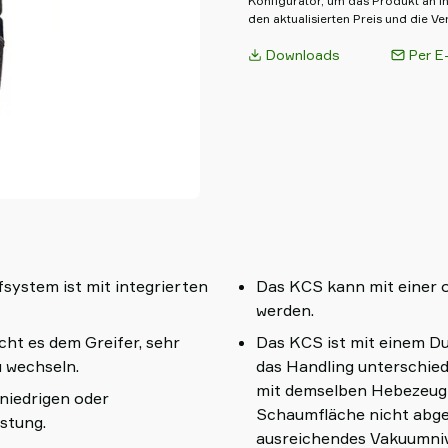
Konfigurator, um das Produkt an I
den aktualisierten Preis und die Ve
Downloads
Per E-
system ist mit integrierten
Das KCS kann mit einer
werden.
ht es dem Greifer, sehr
Das KCS ist mit einem Du
 wechseln.
das Handling unterschied
mit demselben Hebezeug 
niedrigen oder
Schaumfläche nicht abged
stung.
ausreichendes Vakuumniv