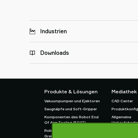
Industrien
Downloads
Produkte & Lösungen
Mediathek
Vakuumpumpen und Ejektoren
CAD Center
Saugnäpfe und Soft-Gripper
Produktkonfig
Komponenten des Robot End
Allgemeine
Of Arm Tooling (EOAT)
Verkaufsbedi
Roboter- und Cobot-
Datenschutzric
Greiflösungen