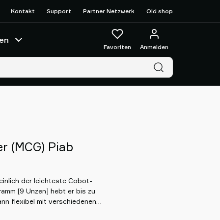
Kontakt
Support
Partner Netzwerk
Old shop
en
Favoriten
Anmelden
er (MCG) Piab
inlich der leichteste Cobot-
Gramm [9 Unzen] hebt er bis zu
nn flexibel mit verschiedenen
 werden. Der integrierte COAX®-