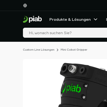
Produkte
&
Lösungen
Produkte & Lösungen
Industrien
Unsere
Technologien
Ressourcen
Über
Custom Line Lösungen
Mini Cobot Gripper
Piab
Piab
Group
Kontakt
Support
Partner
Netzwerk
Old
shop