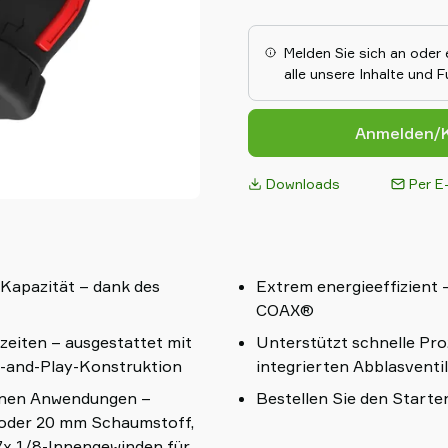
Vakuumejektor ist äußerst ene
sicheren und schnellen Halt.
Tragfähigkeit selbst kleinste
Melden Sie sich an oder 
Investitionskosten senken.Der
alle unsere Inhalte und 
modularem, flexiblem und leichtem Desi
und dennoch effizienten Grip 
Anmelden/K
Downloads
Per E-
-Kapazität – dank des
Extrem energieeffizient 
COAX®
lzeiten – ausgestattet mit
Unterstützt schnelle Pro
g-and-Play-Konstruktion
integrierten Abblasventi
edenen Anwendungen –
Bestellen Sie den Starter
 oder 20 mm Schaumstoff,
7x 1/8-Innengewinden für