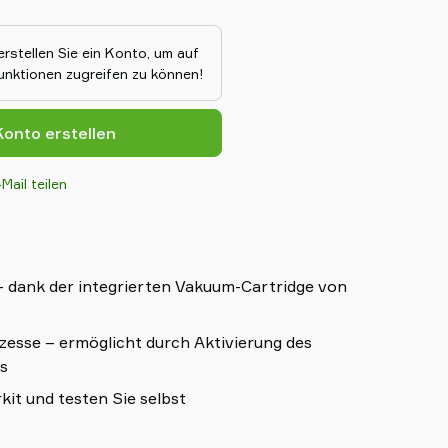
rgieeffizient und sorgt für einen
 Mit dem MCG können Kunden die
r Cobots maximieren und so die
erstellen Sie ein Konto, um auf
 MCG ist der Inbegriff von
Funktionen zugreifen zu können!
gn, mit einem starken
für jedes Produkt.
onto erstellen
Mail teilen
– dank der integrierten Vakuum-Cartridge von
zesse – ermöglicht durch Aktivierung des
ls
kit und testen Sie selbst