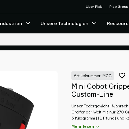
Über Piab
Piab Group
Industrien
Unsere Technologien
Ressourc
Artikelnummer: MCG
Mini Cobot Gripp
Custom-Line
Unser Federgewicht! Wahrsche
Greifer der Welt.Mit nur 270 
5 Kilogramm [11 Pfund] und ka
Saugaggregaten ausgestattet
Mehr lesen