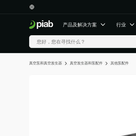
产
品
及
产品及解决方案
行业
解
决
方
案
行
业
真空泵和真空发生器
真空发生器和泵配件
其他泵配件
我
们
的
技
术
资
源
关
于