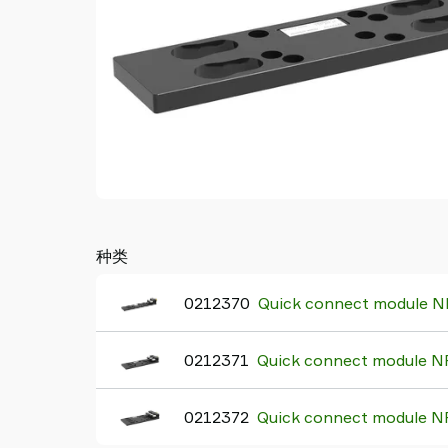
Piab
Piab
Group
联
系
我
们
支
持
寻
找
种类
合
作
0212370
Quick connect module NP
伙
伴
0212371
Quick connect module NP
Old
shop
0212372
Quick connect module NP