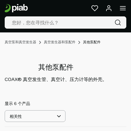
产
品
及
解
决
方
真空泵和真空发生器
真空发生器和泵配件
其他泵配件
案
行
业
其他泵配件
我
们
COAX® 真空发生管、真空计、压力计等的外壳。
的
技
术
资
显示 6 个产品
源
选
关
择
于
排