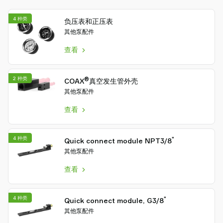
Piab
序
Piab
方
4 种类
负压表和正压表
Group
式
其他泵配件
联
查看
系
我
们
2 种类
®
COAX
真空发生管外壳
支
其他泵配件
持
查看
寻
找
合
4 种类
"
Quick connect module NPT3/8
作
其他泵配件
伙
查看
伴
Old
shop
4 种类
"
Quick connect module, G3/8
其他泵配件