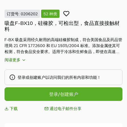
Piab
Piab
订货号: 0206202
52 种类
Group
吸盘F-BX10，硅橡胶，可检出型，食品直接接触材
联
料
系
我
F-BX 吸盘采用经久耐用的高端硅橡胶制成，符合美国食品及药品管
们
理局 21 CFR 177.2600 和 EU 1935/2004 标准。添加金属使其可
支
检测，符合食品安全要求。适用于冷冻和生鲜食品，即使在高速运
持
转下也能牢牢吸附不规则抓取表面。卫生易清洁的设计可防止灰尘
阅读更多
积聚。可选配食品级、可检测或不锈钢接头，并在低真空环境下运
寻
行，降低产品损坏风险。
找
登录或创建账户以访问我们的所有内容和功能！
合
作
伙
登录/创建账户
伴
Old
下载
通过电子邮件分享
shop