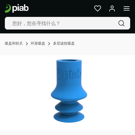
产
品
及
解
决
方
吸盘和软爪
环形吸盘
多层波纹吸盘
案
行
业
我
们
的
技
术
资
源
关
于