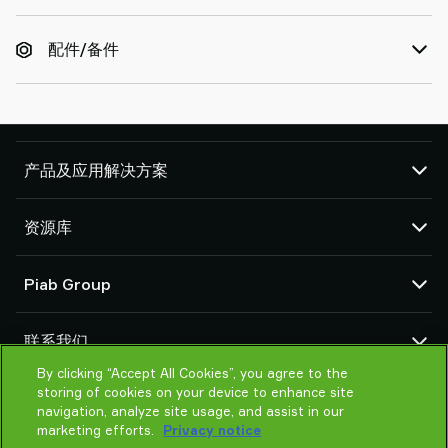
配件/备件
产品及应用解决方案
真空泵和真空发生器
资源库
吸盘和软爪
机器人臂端工具 (EOAT) 部件
CAD 中心
Piab Group
机器人和 Cobot 抓取解决方案
产品在线配置
系统和解决方案配件
货物销售通用条款
关于我们
粉末和大颗粒物品真空输送机
联系我们
隐私声明
组织结构
行为准则
By clicking “Accept All Cookies”, you agree to the
联系我们
storing of cookies on your device to enhance site
Piab 新闻
找寻Piab 伙伴
navigation, analyze site usage, and assist in our
常见问题
marketing efforts.
Privacy notice