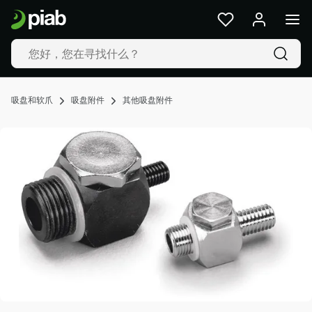
产
品
及
解
决
方
吸盘和软爪
吸盘附件
其他吸盘附件
案
行
业
我
们
的
技
术
资
源
关
于