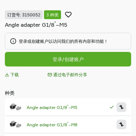
Piab
Piab
订货号: 3150052
3 种类
Group
"
Angle adapter G1/8
–M5
联
系
我
登录或创建账户以访问我们的所有内容和功能！
们
支
登录/创建账户
持
寻
下载
通过电子邮件分享
找
合
作
种类
伙
伴
"
Angle adapter G1/8
–M5
Old
shop
"
Angle adapter G1/8
–M8