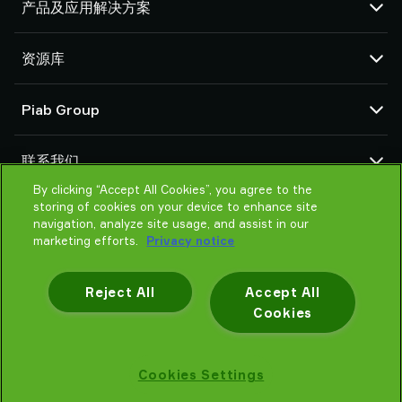
产品及应用解决方案
真空泵和真空发生器
资源库
吸盘和软爪
机器人臂端工具 (EOAT) 部件
CAD 中心
Piab Group
机器人和 Cobot 抓取解决方案
产品在线配置
系统和解决方案配件
货物销售通用条款
关于我们
粉末和大颗粒物品真空输送机
联系我们
隐私声明
组织结构
行为准则
By clicking “Accept All Cookies”, you agree to the
联系我们
storing of cookies on your device to enhance site
Piab 新闻
找寻Piab 伙伴
navigation, analyze site usage, and assist in our
常见问题
marketing efforts.
Privacy notice
请帮我选择
培训
Reject All
Accept All
Cookies
隐私声明
Cookies Settings
Piab AB © 2026