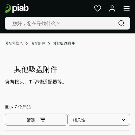
产
品
及
解
决
方
吸盘和软爪
吸盘附件
其他吸盘附件
案
行
业
其他吸盘附件
我
们
换向接头、T 型槽适配器等。
的
技
术
资
显示 7 个产品
源
选
筛选
关
择
于
排