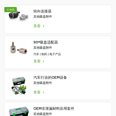
Piab
序
Piab
方
3 种类
转向连接器
Group
式
其他吸盘附件
联
查看
系
我
们
90°吸盘适配器
支
其他吸盘附件
持
汽车 | 制药 | 电子产品
寻
查看
找
合
作
汽车行业的OEM设备
其他吸盘附件
伙
伴
查看
Old
shop
OEM非泄漏材料应用套件
其他吸盘附件