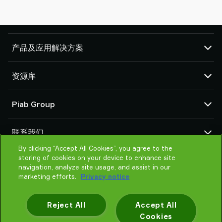
产品及应用解决方案
真空泵和真空发生器
资源库
吸盘和软爪
机器人臂端工具 (EOAT) 部件
CAD 中心
Piab Group
机器人和 Cobot 抓取解决方案
产品在线配置
系统和解决方案配件
货物销售通用条款
关于我们
粉末和大颗粒物品真空输送机
联系我们
隐私声明
组织结构
行为准则
By clicking “Accept All Cookies”, you agree to the
联系我们
storing of cookies on your device to enhance site
Piab 新闻
找寻Piab 伙伴
navigation, analyze site usage, and assist in our
常见问题
marketing efforts.
Privacy notice
请帮我选择
培训
Reject All
Accept All
Cookies