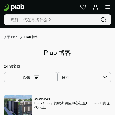
产
品
及
解
决
方
关于 Piab
Piab 博客
案
行
Piab 博客
业
我
们
24 篇文章
的
选
技
筛选
择
术
排
资
序
源
2026/3/24
方
Piab Group的欧洲供应中心迁至Butzbach的现
关
式
代化工厂
于