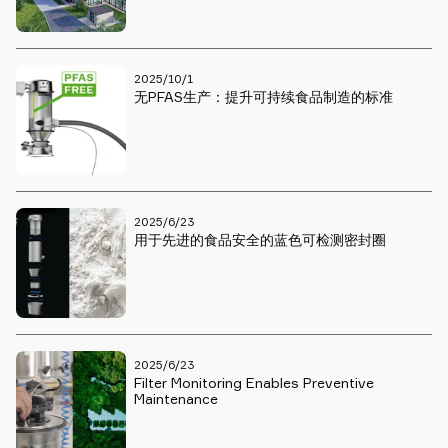
Piab
Piab
Group
2025/10/1
联
无PFAS生产：提升可持续食品制造的标准
系
我
们
支
持
2025/6/23
寻
用于先进的食品安全的蓝色可检测密封圈
找
合
作
伙
伴
2025/6/23
Old
Filter Monitoring Enables Preventive
shop
Maintenance