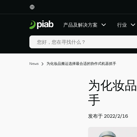
产
品
及
产品及解决方案
行业
解
决
方
案
行
业
News
为化妆品搬运选择最合适的协作式机器抓手
我
们
为化妆品
的
技
手
术
资
源
发布于 2022/2/16
关
于