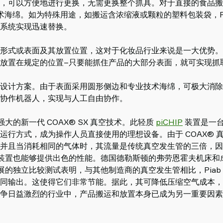
，可以方便地进行更换，无需更换整个抓具。对于直接的食品搬
技术海绵。如为特殊用途，如搬运含浓缩液或颗粒的塑料包装袋，Pi
系统实现迅速替换。
式或表面及其放置位置，这对于化妆品行业来说是一大优势。Piab 
放置在规定的位置–只要能抓住产品的大部分表面，就可实现抓
设计方案。由于表面采用圆形侧边和专业技术海绵，可极大消除
协作机器人，实现与人工自由协作。
 强大的新一代 COAX® SX 真空技术。此轻质
piCHIP
装置是一
运行方式，成为操作人员直接使用的理想设备。由于 COAX® 
并且当消耗相同的气体时，其流量是传统真空发生管的三倍，因
IP 装置也能够提供出色的性能。德国德勒斯顿的弗劳恩霍夫机床
IWU) 开展的独立比较测试表明，与其他制造商的真空发生管相比，Pi
同输出。这使得它们非常节能。据此，其可降低压缩空气成本，
争日益激烈的行业中，产品搬运和放置本身已成为另一重要因素