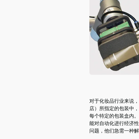
Piab
Piab
Group
联
系
我
们
支
持
寻
找
合
作
伙
对于化妆品行业来说，
伴
店）所指定的包装中，
Old
每个特定的包装盒内。
shop
能对自动化进行经济性投资
问题，他们急需一种解