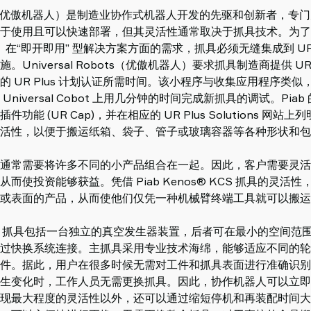
obobts（优傲机器人）是制造业协作式机器人开发的先驱和创新者，
使用且可以快速部署，但其灵活性通常取决于抓具技术。为了支持 U
人）在“即开即用” 型解决方案方面的需求，抓具必须无缝集成到 UR 
Universal Robots（优傲机器人）要求抓具制造商提供 UR 插
 UR Plus 计划认证所需时间。该小程序与收集应用程序类
niversal Cobot 上用几分钟的时间完成新抓具的调试。Piab
件功能 (UR Cap)，并在相应的 UR Plus Solutions 网
活性，以便于搬运纸箱、袋子、管子或玻璃容器等各种形状和包
通常需要将许多不同的小产品组合在一起。因此，客户需要灵活
而使投资能够获益。凭借 Piab Kenos® KCS 抓具的灵活
或表面的产品，从而使他们仅凭一种机械臂终端工具就可以搬运
s® KCS 抓具包括一台独立的真空发生器装置，后者可在最小的空间
过快换系统连接。主抓具采用专业技术海绵，能够适应不同的轮
件。据此，用户在很多时候无需对工件和抓具表面进行准确识别
生变化时，工作人员无需更换抓具。因此，协作机器人可以立即
现最大程度的灵活性以外，还可以通过缩短停机和再装配时间大