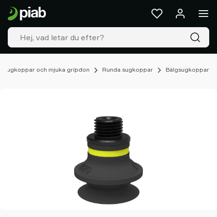
Produkter
&
Lösningar
Industrier
Våra
teknologier
Sugkoppar och mjuka gripdon
Runda sugkoppar
Bälgsugkoppar
Resources
Om
Piab
Piab
Group
Kontakta
oss
Support
Hitta
våra
partners
Old