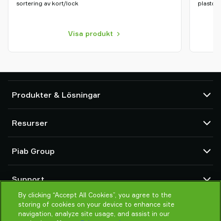
sortering av kort/lock
plastdet
Visa produkt
Produkter & Lösningar
Vakuumpumpar och ejektorer
Resurser
Sugkoppar och mjuka gripdon
Komponenter för robotverktyg (EOAT)
CAD-center
Piab Group
Plocklösningar för robotar och cobotar
Produktkonfigurator
System- och applikationstillbehör
Försäljningsvillkor
Om oss
Vakuumtransportörer för pulver och bulk
Support
Integritetspolicy
Global organisation
Uppförandekod
By clicking “Accept All Cookies”, you agree to the
Kontakta oss
storing of cookies on your device to enhance site
Nyheter
Hitta våra partners
navigation, analyze site usage, and assist in our
Jobba hos oss