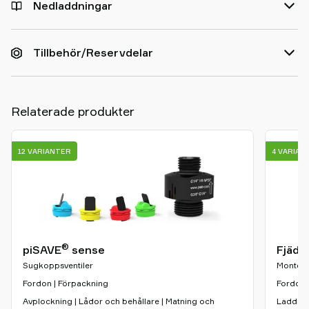
Nedladdningar
Tillbehör/Reservdelar
Relaterade produkter
12 VARIANTER
4 VARIAN
®
piSAVE
sense
Fjäde
Sugkoppsventiler
Monteri
Fordon | Förpackning
Fordon |
Avplockning | Lådor och behållare | Matning och
Laddnin