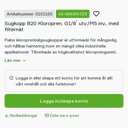
shop
Artikelnummer: 0101165
44 VARIANTER
"
Sugkopp B20 Kloropren, G1/8
utv./M5 inv., med
filternät
Piabs kloroprenbälgsugkoppar är utformade för mångsidig
och hållbar hantering inom en mängd olika industriella
applikationer. Tillverkade av högkvalitativt kloroprengummi
erbjuder dessa sugkoppar utmärkt motståndskraft mot oljor,
Läs mer
väderpåverkan och nötning. Den flexibla bälgdesignen
anpassar sig till ojämna och böjda ytor, kompenserar för
höjdskillnader och säkerställer ett säkert grepp. Idealisk för
Logga in eller skapa ett konto för att komma åt allt
fordonsindustrin, förpackningsindustrin och allmän
vårt innehåll och alla funktioner!
tillverkning, levererar de konsekvent, långvarig prestanda i
krävande miljöer.
Logga in/skapa konto
Nedladdningar
Dela via e-post