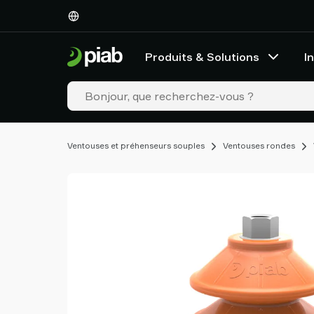
Produits
&
Solutions
Produits & Solutions
I
Industries
Nos
technologies
Ressources
À
Ventouses et préhenseurs souples
Ventouses rondes
propos
de
Piab
Piab
Group
Contactez-
nous
Support
Trouver
un