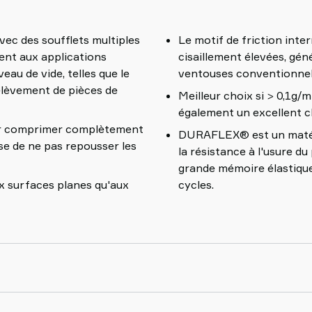
ec des soufflets multiples
Le motif de friction inte
ient aux applications
cisaillement élevées, gén
au de vide, telles que le
ventouses conventionnel
prélèvement de pièces de
Meilleur choix si > 0,1g/m2
également un excellent ch
our comprimer complètement
DURAFLEX® est un matéria
se de ne pas repousser les
la résistance à l'usure d
grande mémoire élastique
x surfaces planes qu'aux
cycles.