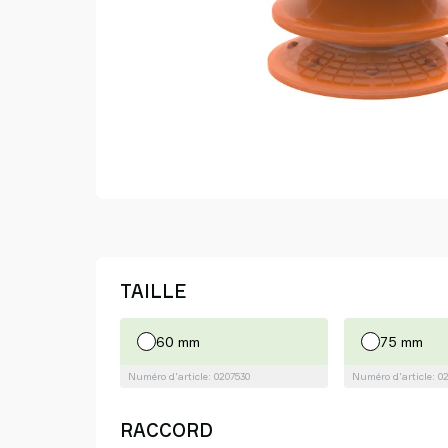
partenaire
Old
shop
TAILLE
60 mm
75 mm
Numéro d'article: 0207530
Numéro d'article: 0
RACCORD