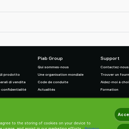
Piab Group
Support
Qui sommes-nous
Contactez-nous
 di prodotto
Une organisation mondiale
Trouver un fourn
erali di vendita
Code de conduite
Aidez-moi à choi
 confidentialité
Actualités
Formation
Acce
u agree to the storing of cookies on your device to
te usage, and assist in our marketing efforts.
Privacy