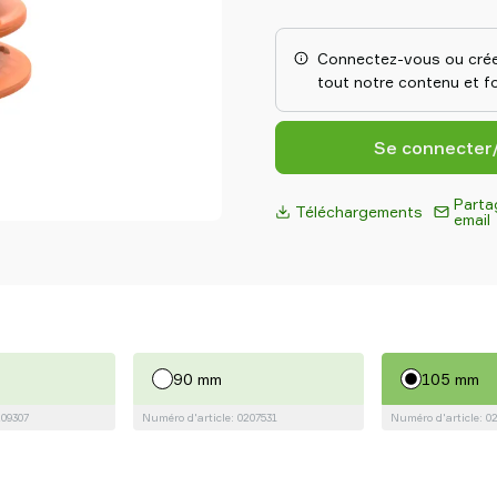
extra-longs fonctionnent avec 
qui évite que les pièces ne s
friction unique offre une force
Connectez-vous ou crée
supérieure à celle des ventou
tout notre contenu et fo
rend parfaites pour les feuill
en DURAFLEX®, ils allient l'él
durabilité du polyuréthane p
Se connecter
Parta
Téléchargements
email
90 mm
105 mm
209307
Numéro d'article: 0207531
Numéro d'article: 0