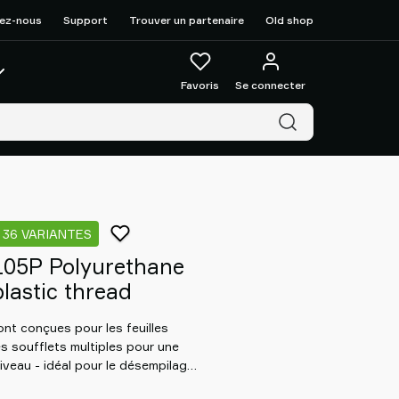
ez-nous
Support
Trouver un partenaire
Old shop
Favoris
Se connecter
36 VARIANTES
105P Polyurethane
lastic thread
nt conçues pour les feuilles
es soufflets multiples pour une
veau - idéal pour le désempilage
e carrosserie. Les soufflets