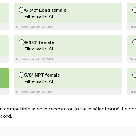
G 3/8" Long female
Filtre maille, Al
Numéro d'article: 0209425
Numé
G 1/4" female
Filtre maille, Al
Numéro d'article: 0209428
Numé
3/8" NPT female
Filtre maille, Al
Numéro d'article: 0209427
Numé
 compatible avec le raccord ou la taille sélectionné. Le choi
cord.