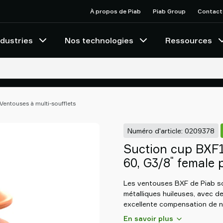
À propos de Piab
Piab Group
Contact
ndustries
Nos technologies
Ressources
Ventouses à multi-soufflets
Numéro d'article: 0209378
Suction cup BXF
"
60, G3/8
female p
Les ventouses BXF de Piab so
métalliques huileuses, avec d
excellente compensation de ni
et le prélèvement de pièces d
En savoir plus