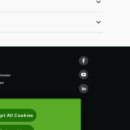
isseur
sir
pt All Cookies