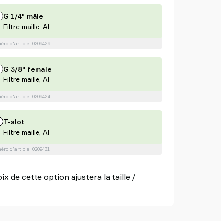
G 1/4" mâle
Filtre maille, Al
ro d'article: 0209429
G 3/8" female
Filtre maille, Al
ro d'article: 0209424
T-slot
Filtre maille, Al
ro d'article: 0209431
x de cette option ajustera la taille /