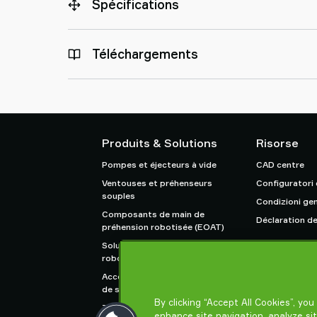
Spécifications
Téléchargements
Produits & Solutions
Risorse
Pompes et éjecteurs à vide
CAD centre
Ventouses et préhenseurs
Configuratori
souples
Condizioni gen
Composants de main de
Déclaration de
préhension robotisée (EOAT)
Solutions de préhension pour
robots et cobots
Accessoires de systèmes et
de solutions
By clicking “Accept All Cookies”, yo
Transporteur pneumatique
enhance site navigation, analyze si