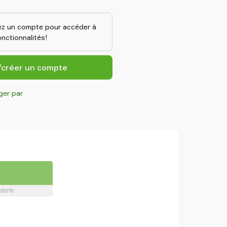
un niveau de vide très faible, ce
oient repoussées Leur motif de
 de cisaillement 3 à 5 fois
z un compte pour accéder à
ses conventionnelles, ce qui les
nctionnalités!
es sèches ou huileuses. Fabriqués
asticité du caoutchouc à la
our des performances durables.
/créer un compte
ger par
209378