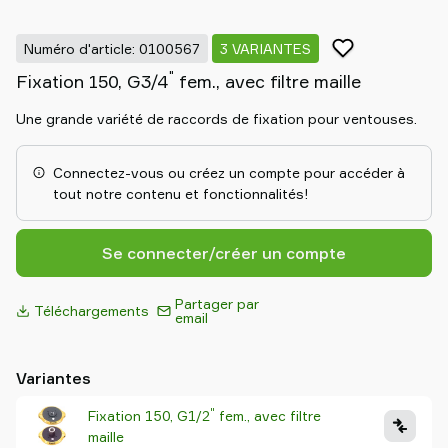
partenaire
Old
Numéro d'article: 0100567
3 VARIANTES
shop
"
Fixation 150, G3/4
fem., avec filtre maille
Une grande variété de raccords de fixation pour ventouses.
Connectez-vous ou créez un compte pour accéder à
tout notre contenu et fonctionnalités!
Se connecter/créer un compte
Partager par
Téléchargements
email
Variantes
"
Fixation 150, G1/2
fem., avec filtre
maille