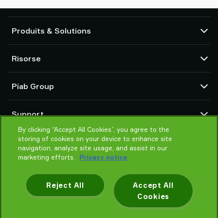
Produits & Solutions
Pompes et éjecteurs à vide
Risorse
Ventouses et préhenseurs souples
Composants de main de préhension robotisée (EOAT)
CAD centre
Piab Group
Solutions de préhension pour robots et cobots
Configuratori di prodotto
Accessoires de systèmes et de solutions
Condizioni generali di vendita
Qui sommes-nous
Transporteur pneumatique pour poudre et vrac
Support
Déclaration de confidentialité
Une organisation mondiale
Code de conduite
By clicking “Accept All Cookies”, you agree to the
Contactez-nous
storing of cookies on your device to enhance site
Actualités
Trouver un fournisseur
navigation, analyze site usage, and assist in our
Aidez-moi à choisir
marketing efforts.
Privacy notice
Formation
Reject All
Accept All
Cookies