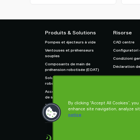
Produits & Solutions
Risorse
Pompes et éjecteurs à vide
CAD centre
Ventouses et préhenseurs
Configuratori
souples
Condizioni gen
Composants de main de
Déclaration de
préhension robotisée (EOAT)
Solutions de préhension pour
robots et cobots
Accessoires de systèmes et
de solutions
By clicking “Accept All Cookies”, yo
Transporteur pneumatique
enhance site navigation, analyze si
pour poudre et vrac
notice