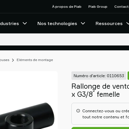
À propos de Piab
Piab Group
Contact
ndustries
Nos technologies
Ressources
touses
Eléments de montage
Numéro d'article: 0110653
Rallonge de vent
"
x G3/8
femelle
Connectez-vous ou crée
tout notre contenu et fo