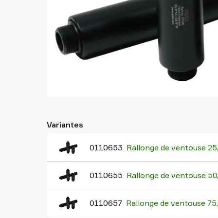
partenaire
Old
shop
Variantes
0110653
Rallonge de ventouse 25
0110655
Rallonge de ventouse 50
0110657
Rallonge de ventouse 75