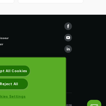
isseur
sir
pt All Cookies
Reject All
kies Settings
Déclaration de confidentialité
Piab AB © 2026