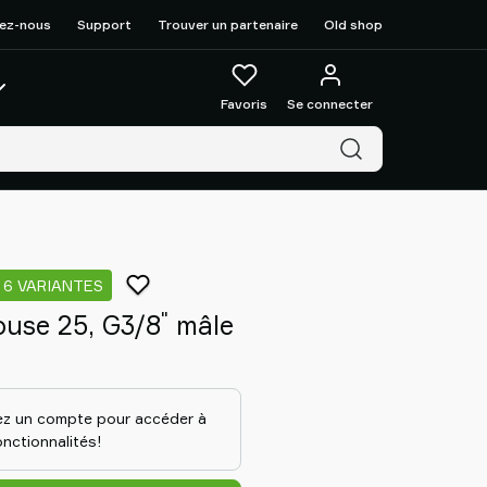
ez-nous
Support
Trouver un partenaire
Old shop
Favoris
Se connecter
6 VARIANTES
"
ouse 25, G3/8
mâle
z un compte pour accéder à
nctionnalités!