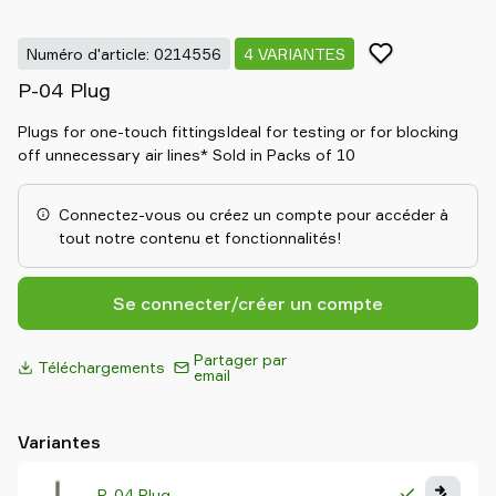
partenaire
Old
Numéro d'article: 0214556
4 VARIANTES
shop
P-04 Plug
Plugs for one-touch fittingsIdeal for testing or for blocking
off unnecessary air lines* Sold in Packs of 10
Connectez-vous ou créez un compte pour accéder à
tout notre contenu et fonctionnalités!
Se connecter/créer un compte
Partager par
Téléchargements
email
Variantes
P-04 Plug