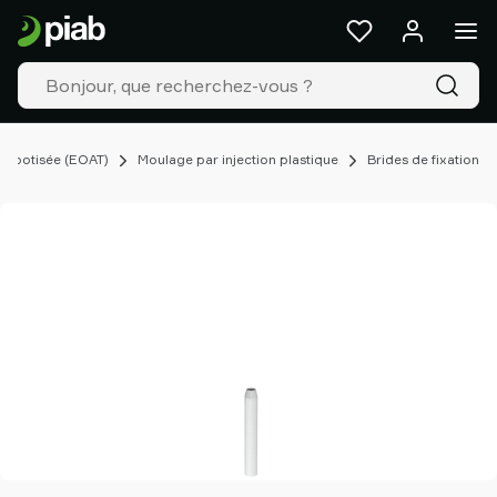
Produits
&
Solutions
Industries
Nos
technologies
robotisée (EOAT)
Moulage par injection plastique
Brides de fixation
Ressources
À
propos
de
Piab
Piab
Group
Contactez-
nous
Support
Trouver
un