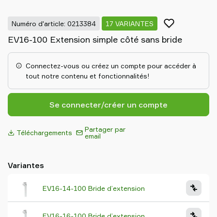
partenaire
Old
Numéro d'article: 0213384
17 VARIANTES
shop
EV16-100 Extension simple côté sans bride
Connectez-vous ou créez un compte pour accéder à
tout notre contenu et fonctionnalités!
Se connecter/créer un compte
Partager par
Téléchargements
email
Variantes
EV16-14-100 Bride d’extension
EV16-16-100 Bride d’extension