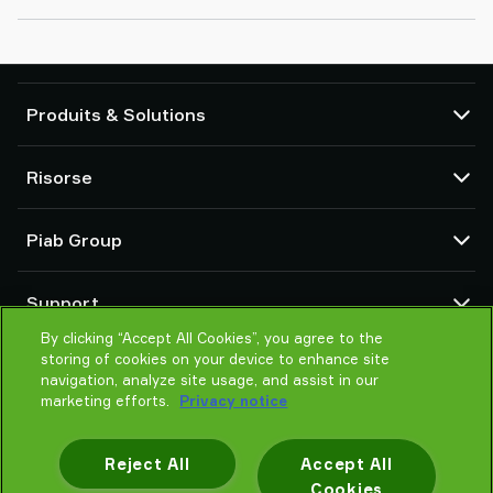
Produits & Solutions
Pompes et éjecteurs à vide
Risorse
Ventouses et préhenseurs souples
Composants de main de préhension robotisée (EOAT)
CAD centre
Piab Group
Solutions de préhension pour robots et cobots
Configuratori di prodotto
Accessoires de systèmes et de solutions
Condizioni generali di vendita
Qui sommes-nous
Transporteur pneumatique pour poudre et vrac
Support
Déclaration de confidentialité
Une organisation mondiale
Code de conduite
By clicking “Accept All Cookies”, you agree to the
Contactez-nous
storing of cookies on your device to enhance site
Actualités
Trouver un fournisseur
navigation, analyze site usage, and assist in our
Aidez-moi à choisir
marketing efforts.
Privacy notice
Formation
Reject All
Accept All
Cookies