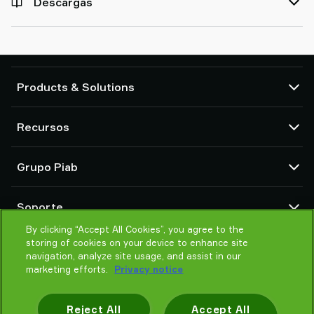
Descargas
Products & Solutions
Bombas de vacío y eyectores
Recursos
Ventosas y sistemas de agarre delicado
Componentes de herramientas de final de brazo (EOAT) para robots
Centro CAD
Grupo Piab
Soluciones de agarre para robots y cobots
Configuradores de producto
Transportadores por vacío para sólidos en polvo y a granel
Términos y condiciones de ventas
Sobre nosotros
Soporte
Política de Privacidad
Organización global
Código de conducta
By clicking “Accept All Cookies”, you agree to the
Contacto
storing of cookies on your device to enhance site
Noticias
Encontrar un partner
navigation, analyze site usage, and assist in our
Ayuda para elegir
marketing efforts.
Privacy notice
Formación
Reject All
Accept All