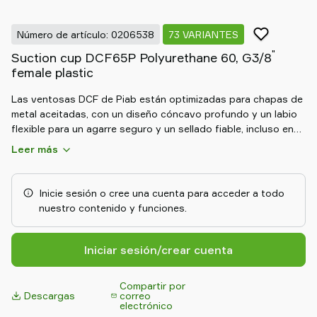
Old
shop
Número de artículo: 0206538
73 VARIANTES
"
Suction cup DCF65P Polyurethane 60, G3/8
female plastic
Las ventosas DCF de Piab están optimizadas para chapas de
metal aceitadas, con un diseño cóncavo profundo y un labio
flexible para un agarre seguro y un sellado fiable, incluso en
superficies curvas o irregulares. Las ventosas DCF soportan
Leer más
grandes fuerzas de cizallamiento y son ideales para un
desapilado y manipulación rápidos en líneas de prensado.
Fabricadas con DURAFLEX®, ofrecen una excelente
Inicie sesión o cree una cuenta para acceder a todo
resistencia al desgaste y memoria elástica, garantizando un
nuestro contenido y funciones.
rendimiento duradero y constante.
Iniciar sesión/crear cuenta
Compartir por
Descargas
correo
electrónico