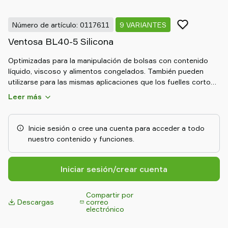
Old
shop
Número de artículo: 0117611
9 VARIANTES
Ventosa BL40-5 Silicona
Optimizadas para la manipulación de bolsas con contenido
líquido, viscoso y alimentos congelados. También pueden
utilizarse para las mismas aplicaciones que los fuelles cortos,
pero estas pueden hacer frente a mayores diferencias de
Leer más
nivel gracias al movimiento de elevación más largo. No son
adecuadas para su uso con altos niveles de vacío. Pueden
equiparse con anillos de refuerzo de poliamida para aumentar
Inicie sesión o cree una cuenta para acceder a todo
la estabilidad.
nuestro contenido y funciones.
Iniciar sesión/crear cuenta
Compartir por
Descargas
correo
electrónico