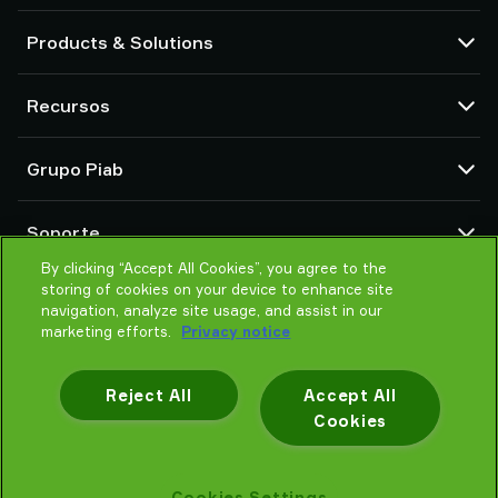
Products & Solutions
Bombas de vacío y eyectores
Recursos
Ventosas y sistemas de agarre delicado
Componentes de herramientas de final de brazo (EOAT) para robots
Centro CAD
Grupo Piab
Soluciones de agarre para robots y cobots
Configuradores de producto
Transportadores por vacío para sólidos en polvo y a granel
Términos y condiciones de ventas
Sobre nosotros
Soporte
Política de Privacidad
Organización global
Código de conducta
By clicking “Accept All Cookies”, you agree to the
Contacto
storing of cookies on your device to enhance site
Noticias
Encontrar un partner
navigation, analyze site usage, and assist in our
Ayuda para elegir
marketing efforts.
Privacy notice
Formación
Reject All
Accept All
Cookies
Política de privacidad
Cookies Settings