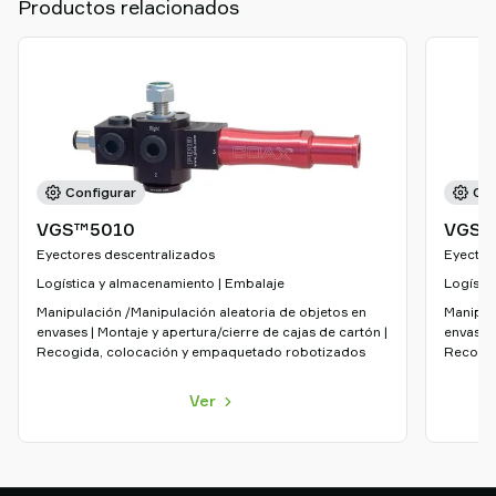
Productos relacionados
Configurar
Con
VGS™5010
VGS™
Eyectores descentralizados
Eyector
Logística y almacenamiento | Embalaje
Logísti
Manipulación /Manipulación aleatoria de objetos en
Manipul
envases | Montaje y apertura/cierre de cajas de cartón |
envases 
Recogida, colocación y empaquetado robotizados
Recogid
Ver