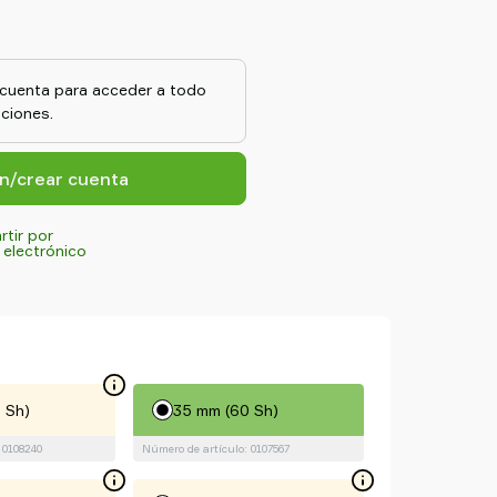
l caucho y resistencia al
material de las ventosas
a cuenta para acceder a todo
ciones.
ón/crear cuenta
tir por
 electrónico
 Sh)
35 mm (60 Sh)
 0108240
Número de artículo: 0107567