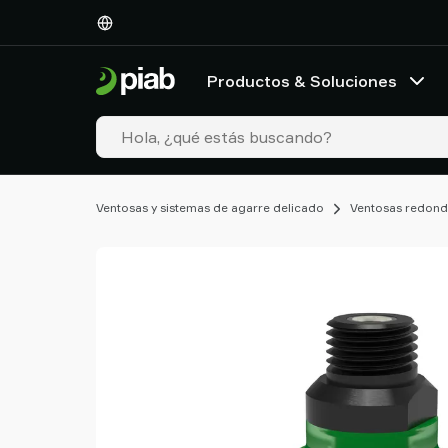
Productos
&
Soluciones
Productos & Soluciones
Industrias
Nuestras
tecnologías
Recursos
Acerca
Ventosas y sistemas de agarre delicado
Ventosas redond
de
Piab
Piab
Group
Contacte
con
nosotros
Support
Dónde
comprar