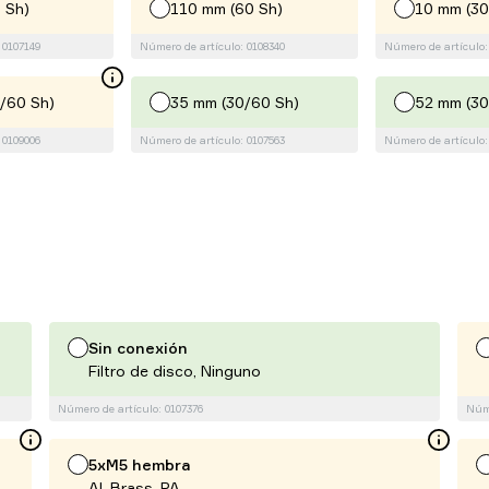
 Sh)
110 mm (60 Sh)
10 mm (30
 0107149
Número de artículo: 0108340
Número de artículo:
/60 Sh)
35 mm (30/60 Sh)
52 mm (30
 0109006
Número de artículo: 0107563
Número de artículo:
Sin conexión
Filtro de disco, Ninguno
Número de artículo: 0107376
Núme
5xM5 hembra
Al, Brass, PA