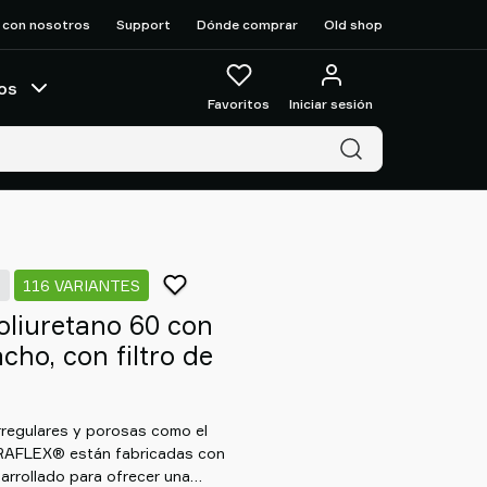
 con nosotros
Support
Dónde comprar
Old shop
os
Favoritos
Iniciar sesión
7
116 VARIANTES
liuretano 60 con
ho, con filtro de
rregulares y porosas como el
URAFLEX® están fabricadas con
arrollado para ofrecer una