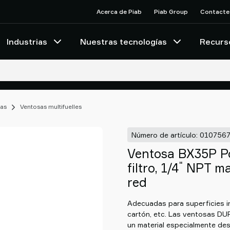
Acerca de Piab
Piab Group
Contacte
Industrias
Nuestras tecnologías
Recurs
as
Ventosas multifuelles
Número de artículo: 010756
Ventosa BX35P Po
"
filtro, 1/4
NPT mac
red
Adecuadas para superficies i
cartón, etc. Las ventosas D
un material especialmente des