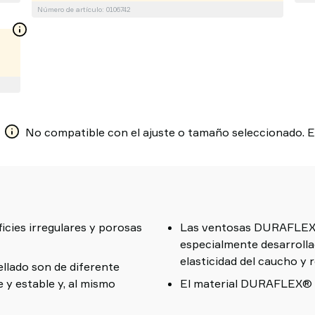
Número de artículo: 0106742
No compatible con el ajuste o tamaño seleccionado. El
icies irregulares y porosas
Las ventosas DURAFLEX®
especialmente desarroll
elasticidad del caucho y r
sellado son de diferente
 y estable y, al mismo
El material DURAFLEX® 