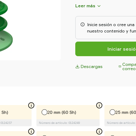
combinación de elasticidad de
Leer más
desgaste del poliuretano. El 
DURAFLEX® no deja marcas.
Inicie sesión o cree un
nuestro contenido y fun
Iniciar sesi
Compar
Descargas
correo
 Sh)
20 mm (60 Sh)
25 mm (60
 0124237
Número de artículo: 0124249
Número de artículo: