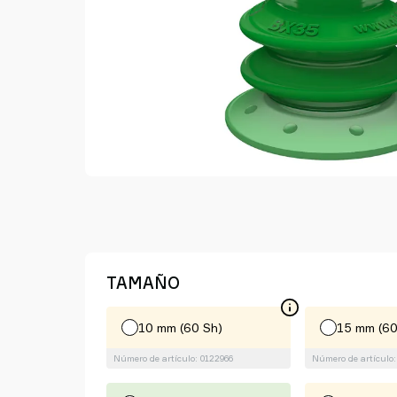
Old
shop
TAMAÑO
10 mm (60 Sh)
15 mm (60
Número de artículo: 0122966
Número de artículo: