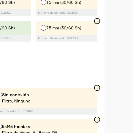
/60 Sh)
15 mm (30/60 Sh)
 0118329
Número de artículo: 0118505
/60 Sh)
75 mm (30/60 Sh)
 0106047
Número de artículo: 0106293
Sin conexión
Filtro, Ninguno
ro de artículo: 0108164
5xM5 hembra
Filtro de disco, Al, Brass, PA