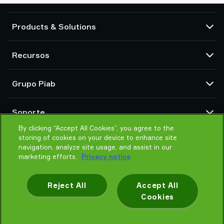
Products & Solutions
Bombas de vacío y eyectores
Recursos
Ventosas y sistemas de agarre delicado
Componentes de herramientas de final de brazo (EOAT) para robots
Centro CAD
Grupo Piab
Soluciones de agarre para robots y cobots
Configuradores de producto
Transportadores por vacío para sólidos en polvo y a granel
Términos y condiciones de ventas
Sobre nosotros
Soporte
Política de Privacidad
Organización global
Código de conducta
By clicking “Accept All Cookies”, you agree to the
Contacto
storing of cookies on your device to enhance site
Noticias
Encontrar un partner
navigation, analyze site usage, and assist in our
Ayuda para elegir
marketing efforts.
Privacy notice
Formación
Reject All
Accept All
Cookies