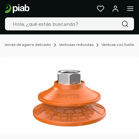
Productos
&
Soluciones
Industrias
Nuestras
tecnologías
 sistemas de agarre delicado
Ventosas redondas
Ventosa con fuelle
Recursos
Acerca
de
Piab
Piab
Group
Contacte
con
nosotros
Support
Dónde
comprar