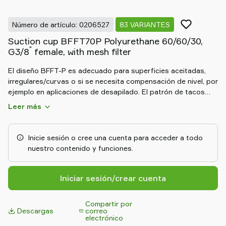
Old
shop
Número de artículo: 0206527
83 VARIANTES
Suction cup BFFT70P Polyurethane 60/60/30,
"
G3/8
female, with mesh filter
El diseño BFFT-P es adecuado para superficies aceitadas,
irregulares/curvas o si se necesita compensación de nivel, por
ejemplo en aplicaciones de desapilado. El patrón de tacos
que incorpora en la parte interna da estabilidad durante el
Leer más
movimiento en cualquier orientación. Ventosas de fricción
diseñadas especialmente para la manipulación de superficies
aceitadas como las chapas de metal en procesos de
Inicie sesión o cree una cuenta para acceder a todo
conformado. Gracias al fuerte agarre en superficies
nuestro contenido y funciones.
aceitadas, las ventosas pueden soportar elevadas fuerzas de
cizallamiento, normalmente de 3 a 5 veces más que las
ventosas convencionales equivalentes.
Iniciar sesión/crear cuenta
Compartir por
Descargas
correo
electrónico