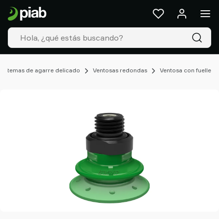
Productos
&
Soluciones
Industrias
Nuestras
tecnologías
 sistemas de agarre delicado
Ventosas redondas
Ventosa con fuelle
Recursos
Acerca
de
Piab
Piab
Group
Contacte
con
nosotros
Support
Dónde
comprar