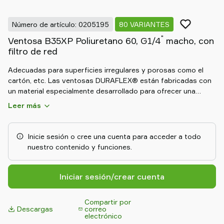
Old
shop
Número de artículo: 0205195
80 VARIANTES
"
Ventosa B35XP Poliuretano 60, G1/4
macho, con
filtro de red
Adecuadas para superficies irregulares y porosas como el
cartón, etc. Las ventosas DURAFLEX® están fabricadas con
un material especialmente desarrollado para ofrecer una
combinación de elasticidad del caucho y resistencia al
Leer más
desgaste del poliuretano. El material de las ventosas
DURAFLEX® no deja marcas.
Inicie sesión o cree una cuenta para acceder a todo
nuestro contenido y funciones.
Iniciar sesión/crear cuenta
Compartir por
Descargas
correo
electrónico