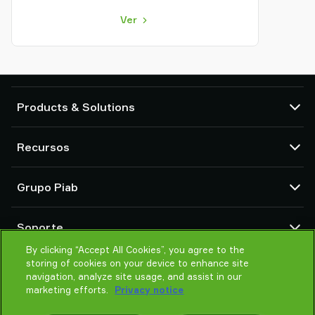
Ver
Products & Solutions
Bombas de vacío y eyectores
Recursos
Ventosas y sistemas de agarre delicado
Componentes de herramientas de final de brazo (EOAT) para robots
Centro CAD
Grupo Piab
Soluciones de agarre para robots y cobots
Configuradores de producto
Transportadores por vacío para sólidos en polvo y a granel
Términos y condiciones de ventas
Sobre nosotros
Soporte
Política de Privacidad
Organización global
Código de conducta
By clicking “Accept All Cookies”, you agree to the
Contacto
storing of cookies on your device to enhance site
Noticias
Encontrar un partner
navigation, analyze site usage, and assist in our
Ayuda para elegir
marketing efforts.
Privacy notice
Formación