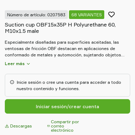
Old
shop
Número de artículo: 0207583
68 VARIANTES
Suction cup OBF15x35P H Polyurethane 60,
M10x1.5 male
Especialmente diseñadas para superficies aceitadas, las
ventosas de fricción OBF destacan en aplicaciones de
conformado de metales y automoción, sujetando objetos
estrechos, curvos o planos. Su material DURAFLEX® combina
Leer más
la elasticidad del caucho con la resistencia al desgaste del
poliuretano, garantizando un rendimiento duradero y sin
marcas. Las ventosas OBF mantienen una elevada fuerza de
Inicie sesión o cree una cuenta para acceder a todo
cizallamiento a lo largo del tiempo, de 2 a 4 veces mayor que
nuestro contenido y funciones.
las ventosas convencionales, y están disponibles en una
versión alta (H) para superficies sumergidas y estrechas y
piezas estructurales de automoción.
Iniciar sesión/crear cuenta
Compartir por
Descargas
correo
electrónico