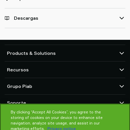
Descargas
Products & Solutions
Bombas de vacío y eyectores
Recursos
Ventosas y sistemas de agarre delicado
Componentes de herramientas de final de brazo (EOAT) para robots
Centro CAD
Grupo Piab
Soluciones de agarre para robots y cobots
Configuradores de producto
Transportadores por vacío para sólidos en polvo y a granel
Términos y condiciones de ventas
Sobre nosotros
Soporte
Política de Privacidad
Organización global
Código de conducta
By clicking “Accept All Cookies”, you agree to the
Contacto
storing of cookies on your device to enhance site
Noticias
Encontrar un partner
navigation, analyze site usage, and assist in our
Ayuda para elegir
marketing efforts.
Privacy notice