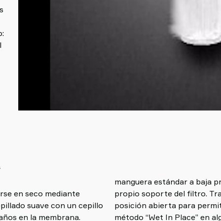
s
o:
l
s
manguera estándar a baja p
iarse en seco mediante
tro debe colgarse en una
illado suave con un cepillo
ambién se puede utilizar el
daños en la membrana.
o obstante, el tiempo de