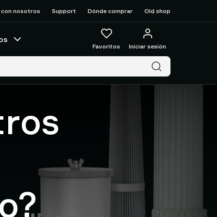
 con nosotros
Support
Dónde comprar
Old shop
os
Favoritos
Iniciar sesión
tros
ío?