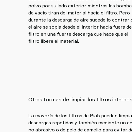
polvo por su lado exterior mientras las bomba
de vacío tiran del material hacia el filtro. Pero
durante la descarga de aire sucede lo contrari
el aire se sopla desde el interior hacia fuera de
filtro en una fuerte descarga que hace que el
filtro libere el material.
Otras formas de limpiar los filtros interno
La mayoría de los filtros de Piab pueden limp
propio soporte del filtro. Tras la limpieza, el fil
descargas repetidas y también mediante un cep
posición abierta para permitir el secado. T
no abrasivo o de pelo de camello para evitar 
método “Wet In Place” en algunos tipos de filtro. N