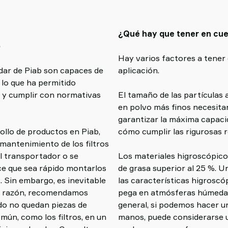
¿Qué hay que tener en cuent
o
Hay varios factores a tener c
ndar de Piab son capaces de
aplicación.
, lo que ha permitido
 y cumplir con normativas
El tamaño de las partículas 
en polvo más finos necesitan
garantizar la máxima capaci
rollo de productos en Piab,
cómo cumplir las rigurosas r
l mantenimiento de los filtros
el transportador o se
Los materiales higroscópico
ce que sea rápido montarlos
de grasa superior al 25 %.
 Sin embargo, es inevitable
las características higroscó
esa razón, recomendamos
pega en atmósferas húmedas
do no quedan piezas de
general, si podemos hacer un
mún, como los filtros, en un
manos, puede considerarse u