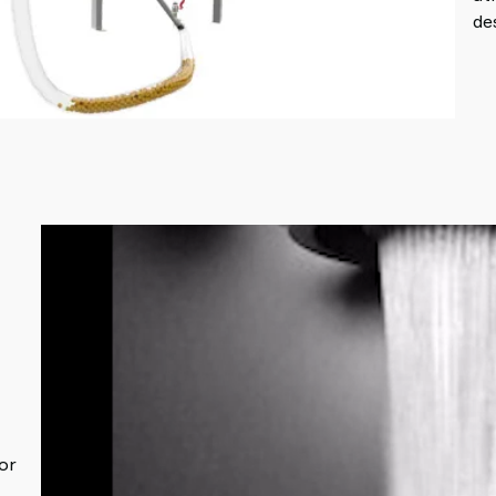
de
por