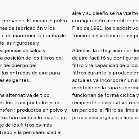
aire y su diseño se ha vuelt
 por vacío. Eliminan el polvo
configuración monofiltro de
nes de fabricación y los
Piab de 1991, los dispositivo
ran de mantener la bomba de
función del volumen transpo
e las rigurosas y
igencias de salud y
Además, la integración en l
 posición de los filtros del
de aire facilitó su configurac
r del cuerpo del
filtro y la capacidad de prod
las entradas de aire para
filtros durante la producció
ás exigentes.
actuales ya incorporan un si
montado en la tapa superior
a alternativa de tipo
funcionan de forma cíclica y
es, los transportadores de
recipiente o dispositivo rece
ansferir productos en polvo y
un periodo, el filtro se limp
uisitos han cambiado mucho en
propia descarga para limpiez
e de los filtros es más
trado y la permeabilidad al