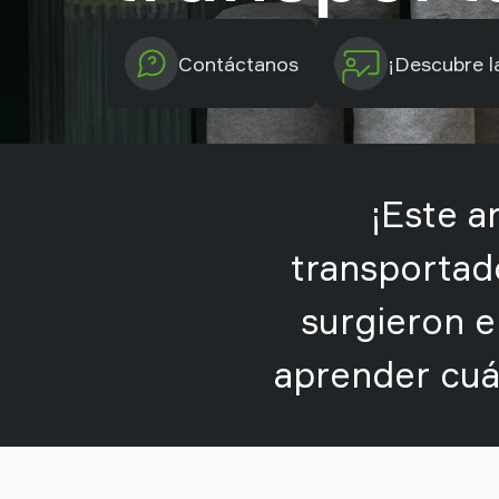
Old
shop
Contáctanos
¡Descubre l
¡Este a
transportad
surgieron e
aprender cuá