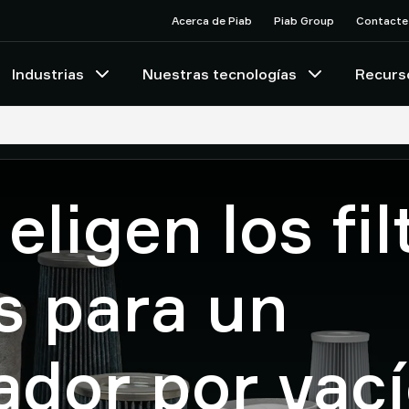
Acerca de Piab
Piab Group
Contacte
Industrias
Nuestras tecnologías
Recurs
ligen los fil
s para un
ador por vac