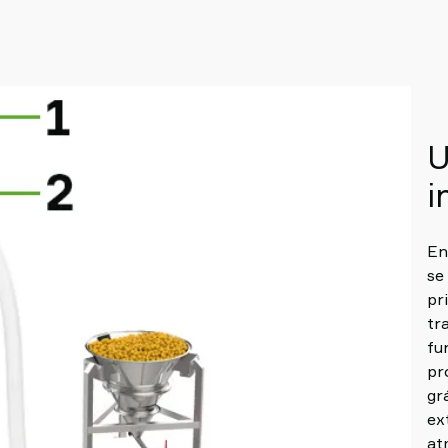
U
i
En
se
pr
tr
fu
pr
gr
ex
at