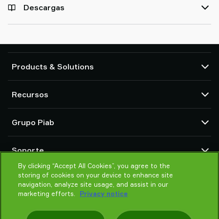
Descargas
Products & Solutions
Bombas de vacío y eyectores
Recursos
Ventosas y sistemas de agarre delicado
Componentes de herramientas de final de brazo (EOAT) para robots
Centro CAD
Grupo Piab
Soluciones de agarre para robots y cobots
Configuradores de producto
Transportadores por vacío para sólidos en polvo y a granel
Términos y condiciones de ventas
Sobre nosotros
Soporte
Política de Privacidad
Organización global
Código de conducta
By clicking “Accept All Cookies”, you agree to the
Contacto
storing of cookies on your device to enhance site
Noticias
Encontrar un partner
navigation, analyze site usage, and assist in our
Ayuda para elegir
marketing efforts.
Privacy notice
Formación