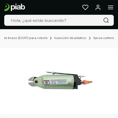
Productos
&
Soluciones
Industrias
Nuestras
tecnologías
al de brazo (EOAT) para robots
Inyección de plástico
Sprue cutters
Recursos
Acerca
de
Piab
Piab
Group
Contacte
con
nosotros
Support
Dónde
comprar