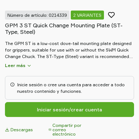
Old
shop
Número de artículo: 0214339
2 VARIANTES
GPM 3 ST Quick Change Mounting Plate (ST-
Type, Steel)
The GPM ST is a low-cost dove-tail mounting plate designed
for grippers, suitable for use with or without the SWM Quick
Change Chuck. The ST-Type (Steel) variant is recommended
for use with steel SWM plates in heavy-duty scenarios. It
Leer más
includes predrilled pilot holes for easy customization.
Inicie sesión o cree una cuenta para acceder a todo
nuestro contenido y funciones.
Iniciar sesión/crear cuenta
Compartir por
Descargas
correo
electrónico