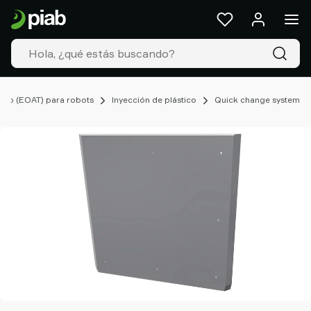
Productos
&
Soluciones
Industrias
Nuestras
tecnologías
azo (EOAT) para robots
Inyección de plástico
Quick change system
Recursos
Acerca
de
Piab
Piab
Group
Contacte
con
nosotros
Support
Dónde
comprar