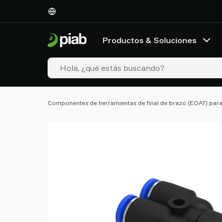
Productos
&
Soluciones
Productos & Soluciones
Industrias
Nuestras
tecnologías
Recursos
Acerca
Componentes de herramientas de final de brazo (EOAT) para
de
Piab
Piab
Group
Contacte
con
nosotros
Support
Dónde
comprar