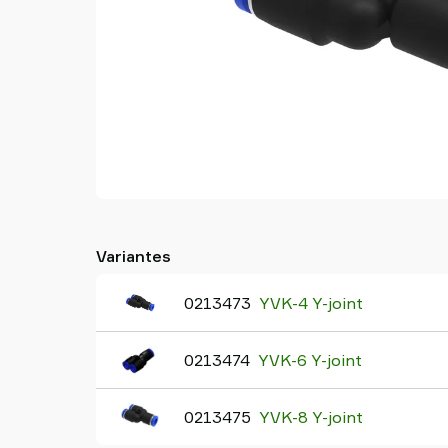
Old
shop
Variantes
0213473
YVK-4 Y-joint
0213474
YVK-6 Y-joint
0213475
YVK-8 Y-joint