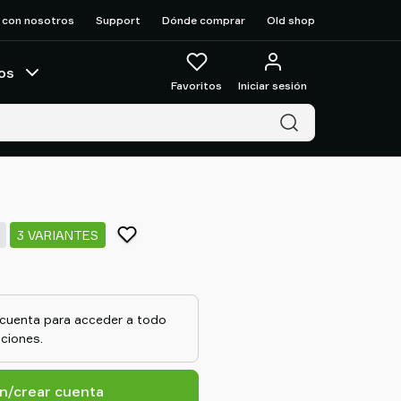
 con nosotros
Support
Dónde comprar
Old shop
os
Favoritos
Iniciar sesión
3 VARIANTES
a cuenta para acceder a todo
ciones.
ón/crear cuenta