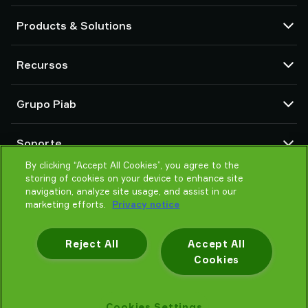
Products & Solutions
Bombas de vacío y eyectores
Recursos
Ventosas y sistemas de agarre delicado
Componentes de herramientas de final de brazo (EOAT) para robots
Centro CAD
Grupo Piab
Soluciones de agarre para robots y cobots
Configuradores de producto
Transportadores por vacío para sólidos en polvo y a granel
Términos y condiciones de ventas
Sobre nosotros
Soporte
Política de Privacidad
Organización global
Código de conducta
By clicking “Accept All Cookies”, you agree to the
Contacto
storing of cookies on your device to enhance site
Noticias
Encontrar un partner
navigation, analyze site usage, and assist in our
Ayuda para elegir
marketing efforts.
Privacy notice
Formación
Reject All
Accept All
Cookies
Política de privacidad
Cookies Settings