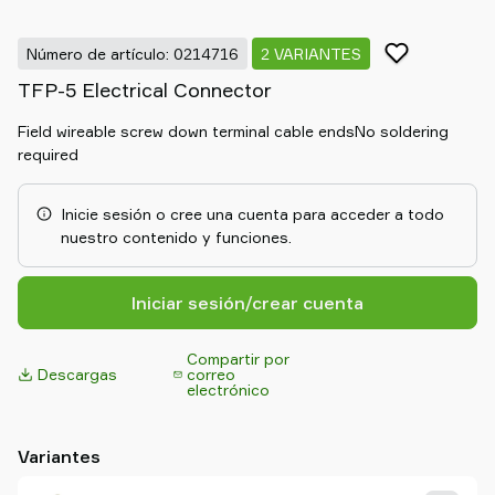
Old
shop
Número de artículo: 0214716
2 VARIANTES
TFP-5 Electrical Connector
Field wireable screw down terminal cable endsNo soldering
required
Inicie sesión o cree una cuenta para acceder a todo
nuestro contenido y funciones.
Iniciar sesión/crear cuenta
Compartir por
Descargas
correo
electrónico
Variantes