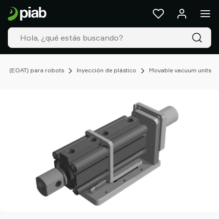
Productos
&
Soluciones
Industrias
Nuestras
tecnologías
azo (EOAT) para robots
Inyección de plástico
Movable vacuum units
Recursos
Acerca
de
Piab
Piab
Group
Contacte
con
nosotros
Support
Dónde
comprar