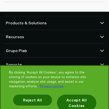
Products & Solutions
Bombas de vacío y eyectores
Recursos
Ventosas y sistemas de agarre delicado
Componentes de herramientas de final de brazo (EOAT) para robots
Centro CAD
Grupo Piab
Soluciones de agarre para robots y cobots
Configuradores de producto
Transportadores por vacío para sólidos en polvo y a granel
Términos y condiciones de ventas
Sobre nosotros
Soporte
Política de Privacidad
Organización global
Código de conducta
By clicking “Accept All Cookies”, you agree to the
Contacto
storing of cookies on your device to enhance site
Noticias
Encontrar un partner
navigation, analyze site usage, and assist in our
Ayuda para elegir
marketing efforts.
Privacy notice
Formación
Reject All
Accept All
Cookies