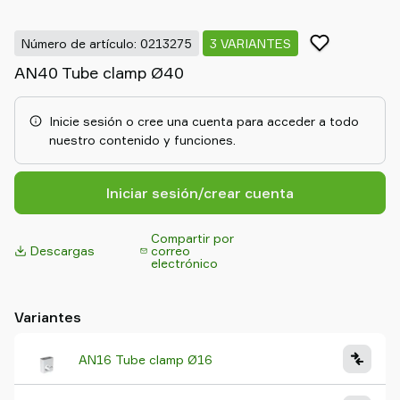
Old
shop
Número de artículo: 0213275
3 VARIANTES
AN40 Tube clamp Ø40
Inicie sesión o cree una cuenta para acceder a todo
nuestro contenido y funciones.
Iniciar sesión/crear cuenta
Compartir por
Descargas
correo
electrónico
Variantes
AN16 Tube clamp Ø16