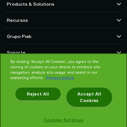
Products & Solutions
Bombas de vacío y eyectores
Recursos
Ventosas y sistemas de agarre delicado
Componentes de herramientas de final de brazo (EOAT) para robots
Centro CAD
Grupo Piab
Soluciones de agarre para robots y cobots
Configuradores de producto
Transportadores por vacío para sólidos en polvo y a granel
Términos y condiciones de ventas
Sobre nosotros
Soporte
Política de Privacidad
Organización global
Código de conducta
By clicking “Accept All Cookies”, you agree to the
Contacto
storing of cookies on your device to enhance site
Noticias
Encontrar un partner
navigation, analyze site usage, and assist in our
Ayuda para elegir
marketing efforts.
Privacy notice
Formación
Reject All
Accept All
Cookies
Política de privacidad
Cookies Settings
Piab AB © 2026