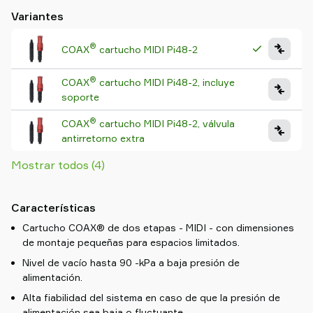
adecuados para la evacuación rápida de largos volumenes de
Variantes
material.
®
COAX
cartucho MIDI Pi48-2
®
COAX
cartucho MIDI Pi48-2, incluye
soporte
®
COAX
cartucho MIDI Pi48-2, válvula
antirretorno extra
Mostrar todos (4)
Características
Cartucho COAX® de dos etapas - MIDI - con dimensiones
de montaje pequeñas para espacios limitados.
Nivel de vacío hasta 90 -kPa a baja presión de
alimentación.
Alta fiabilidad del sistema en caso de que la presión de
alimentación sea baja o fluctuante.