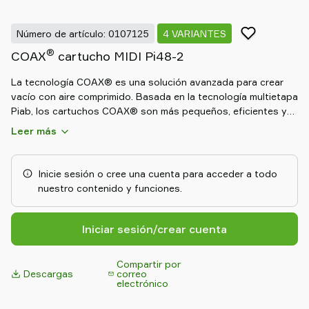
Old
shop
Número de artículo: 0107125
4 VARIANTES
®
COAX
cartucho MIDI Pi48-2
La tecnología COAX® es una solución avanzada para crear
vacío con aire comprimido. Basada en la tecnología multietapa
Piab, los cartuchos COAX® son más pequeños, eficientes y
fiables que eyectores convencionales, lo cual permite el
Leer más
diseño de un sistema de vacío modular, flexible y eficaz. El
cartucho de dos etapas COAX® MICRO es probablemente el
eyector multietapa más pequeño del mundo. Su bajo peso lo
Inicie sesión o cree una cuenta para acceder a todo
hace adecuado para ser integrado cerca del punto de
nuestro contenido y funciones.
alimentación durante aplicaciones de "pick-and-place" de
pequeños objetos a alta velocidad.El cartucho de dos etapas
COAX® MINI tiene dimensiones de montaje pequeñas y el
Iniciar sesión/crear cuenta
cartucho de tres etapas COAX® MINI tiene un alto caudal
inicial.El cartucho de dos etapas COAX® MIDI tiene
Compartir por
dimensiones pequeñas de montaje y el cartucho de tres
Descargas
correo
electrónico
etapas COAX® MIDI tiene alto caudal inicial. Los cartuchos
MIDI son generadores eficientes de soplado y también son