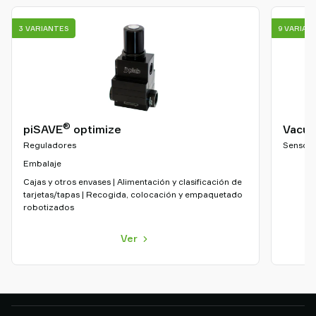
3 VARIANTES
9 VARIAN
®
piSAVE
optimize
Vacuo
Reguladores
Sensore
Embalaje
Cajas y otros envases | Alimentación y clasificación de
tarjetas/tapas | Recogida, colocación y empaquetado
robotizados
Ver