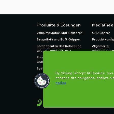
Produkte & Lösungen
Mediathek
Vakuumpumpen und Ejektoren
CAD Center
Saugnäpfe und Soft-Gripper
Produktkonfig
Komponenten des Robot End
Allgemeine
Of Arm Tooling (EOAT)
Verkaufsbedi
Roboter- und Cobot-
Datenschutzric
Greiflösungen
System- und Lösungszubehör
By clicking “Accept All Cookies”, yo
Vakuumförderer für Pulver und
enhance site navigation, analyze si
Schüttgut
notice