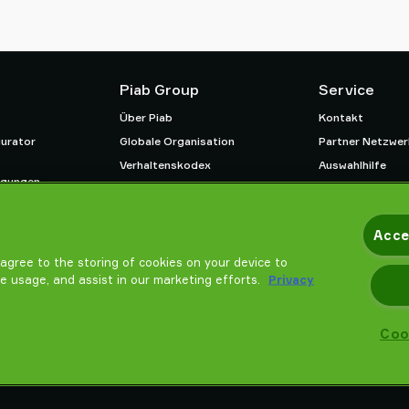
Piab Group
Service
Über Piab
Kontakt
urator
Globale Organisation
Partner Netzwer
Verhaltenskodex
Auswahlhilfe
ngungen
Neuheiten
Schulung / Onlin
htlinie
Karrieren
Acce
u agree to the storing of cookies on your device to
te usage, and assist in our marketing efforts.
Privacy
Coo