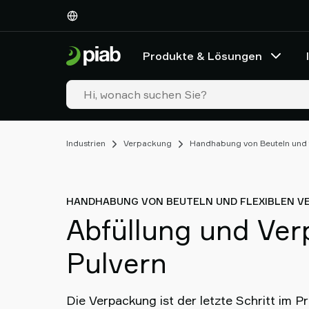
Produkte
&
Lösungen
Produkte & Lösungen
Industrien
Unsere
Technologien
Ressourcen
Über
Industrien
Verpackung
Handhabung von Beuteln und 
Piab
Piab
Group
Kontakt
HANDHABUNG VON BEUTELN UND FLEXIBLEN 
Support
Abfüllung und Ve
Partner
Netzwerk
Pulvern
Old
shop
Die Verpackung ist der letzte Schritt im 