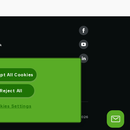
k
e Training
pt All Cookies
Reject All
kies Settings
Datenschutzhinweis
Piab AB © 2026