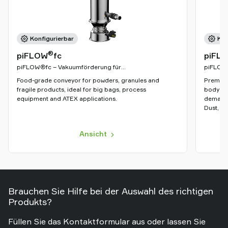
Konfigurierbar
Kon
®
piFLOW
fc
piFL
piFLOW®fc – Vakuumförderung für
piFLOW®
Schwerlastanwendungen
Anford
Food-grade conveyor for powders, granules and
Premium
fragile products, ideal for big bags, process
body (A
equipment and ATEX applications.
demands
Dust, A
Ansicht
Brauchen Sie Hilfe bei der Auswahl des richtigen
Produkts?
Füllen Sie das Kontaktformular aus oder lassen Sie