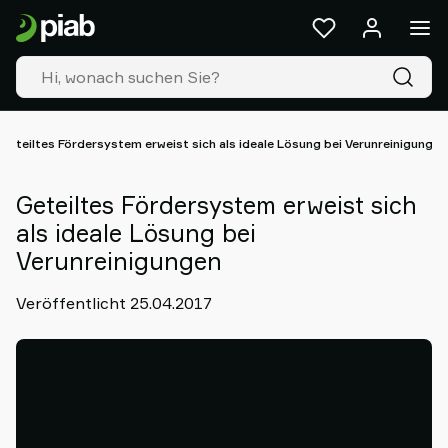
Produkte
&
Lösungen
Industrien
Unsere
Technologien
Geteiltes Fördersystem erweist sich als ideale Lösung bei Verunreinigungen
Ressourcen
Über
Geteiltes Fördersystem erweist sich
Piab
als ideale Lösung bei
Piab
Verunreinigungen
Group
Kontakt
Veröffentlicht 25.04.2017
Support
Partner
Netzwerk
Old
shop