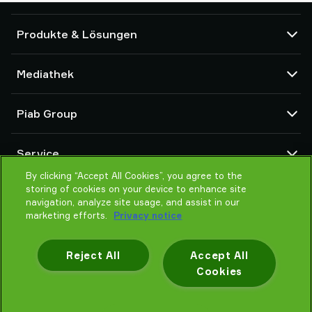
Produkte & Lösungen
Vakuumpumpen und Ejektoren
Mediathek
Saugnäpfe und Soft-Gripper
Komponenten des Robot End Of Arm Tooling (EOAT)
CAD Center
Piab Group
Roboter- und Cobot-Greiflösungen
Produktkonfigurator
System- und Lösungszubehör
Allgemeine Verkaufsbedingungen
Über Piab
Vakuumförderer für Pulver und Schüttgut
Service
Datenschutzrichtlinie
Globale Organisation
Verhaltenskodex
By clicking “Accept All Cookies”, you agree to the
Kontakt
storing of cookies on your device to enhance site
Neuheiten
Partner Netzwerk
navigation, analyze site usage, and assist in our
Karrieren
Auswahlhilfe
marketing efforts.
Privacy notice
Schulung / Online Training
Reject All
Accept All
Cookies
Datenschutzhinweis