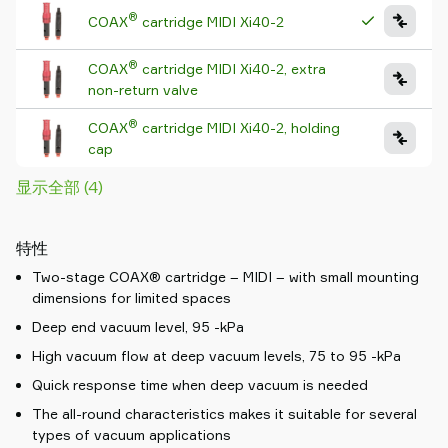
®
COAX
cartridge MIDI Xi40-2
®
COAX
cartridge MIDI Xi40-2, extra
non-return valve
®
COAX
cartridge MIDI Xi40-2, holding
cap
显示全部 (4)
特性
Two-stage COAX® cartridge – MIDI – with small mounting
dimensions for limited spaces
Deep end vacuum level, 95 -kPa
High vacuum flow at deep vacuum levels, 75 to 95 -kPa
Quick response time when deep vacuum is needed
The all-round characteristics makes it suitable for several
types of vacuum applications