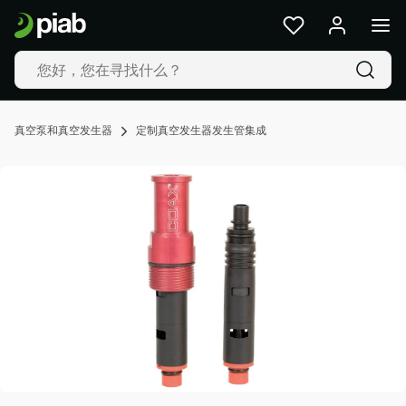
产
品
及
解
决
方
真空泵和真空发生器
定制真空发生器发生管集成
案
行
业
我
们
的
技
术
资
源
关
于