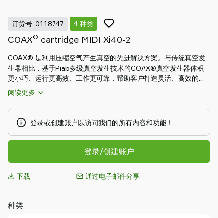
Piab
Piab
订货号: 0118747
4 种类
Group
®
COAX
cartridge MIDI Xi40-2
联
系
COAX® 是利用压缩空气产生真空的先进解决方案。与传统真空发
我
生器相比，基于Piab多级真空发生技术的COAX®真空发生器体积
们
更小巧、运行更高效、工作更可靠，帮助客户打造灵活、高效的模
支
块化真空系统，满足自身独特的应用需求。MICRO二级COAX® 真
阅读更多
持
空发生器可能是世界上最小的多级真空发生器，质量轻盈，在高速
拾取和放置小型物体的应用中，可直接安装在吸点附近，降低损
寻
耗。MINI二级COAX® 真空发生器拥有小巧的安装尺寸，MINI三级
找
登录或创建账户以访问我们的所有内容和功能！
COAX®真空发生器则拥有极高的初始真空流量。MIDI二级COAX®
合
真空发生器拥有小巧的安装尺寸，MIDI三级COAX®真空发生器则
作
拥有极高的初始真空流量。MIDI真空发生器也具有高效的吹气功
登录/创建账户
伙
能，适用于大体积容器的快速排空：
伴
下载
通过电子邮件分享
Old
shop
种类