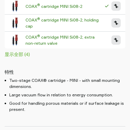
®
COAX
cartridge MINI Si08-2
®
COAX
cartridge MINI Si08-2, holding
cap
®
COAX
cartridge MINI Si08-2, extra
non-return valve
显示全部 (4)
特性
Two-stage COAX® cartridge - MINI - with small mounting
dimensions.
Large vacuum flow in relation to energy consumption.
Good for handling porous materials or if surface leakage is
present.