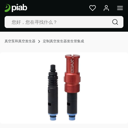
产
品
及
解
决
方
真空泵和真空发生器
定制真空发生器发生管集成
案
行
业
我
们
的
技
术
资
源
关
于