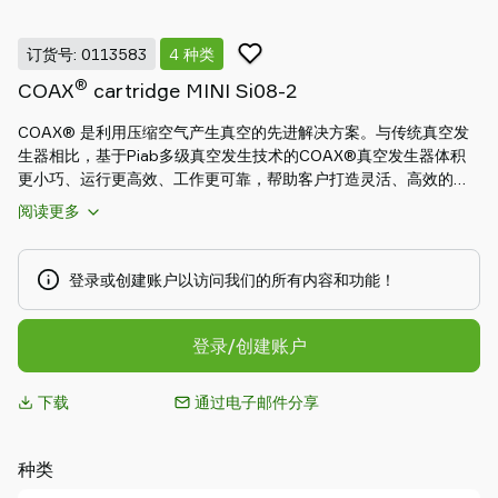
Piab
Piab
订货号: 0113583
4 种类
Group
®
COAX
cartridge MINI Si08-2
联
系
COAX® 是利用压缩空气产生真空的先进解决方案。与传统真空发
我
生器相比，基于Piab多级真空发生技术的COAX®真空发生器体积
们
更小巧、运行更高效、工作更可靠，帮助客户打造灵活、高效的模
支
块化真空系统，满足自身独特的应用需求。MICRO二级COAX® 真
阅读更多
持
空发生器可能是世界上最小的多级真空发生器，质量轻盈，在高速
拾取和放置小型物体的应用中，可直接安装在吸点附近，降低损
寻
耗。MINI二级COAX® 真空发生器拥有小巧的安装尺寸，MINI三级
找
登录或创建账户以访问我们的所有内容和功能！
COAX®真空发生器则拥有极高的初始真空流量。MIDI二级COAX®
合
真空发生器拥有小巧的安装尺寸，MIDI三级COAX®真空发生器则
作
拥有极高的初始真空流量。MIDI真空发生器也具有高效的吹气功
登录/创建账户
伙
能，适用于大体积容器的快速排空：
伴
下载
通过电子邮件分享
Old
shop
种类