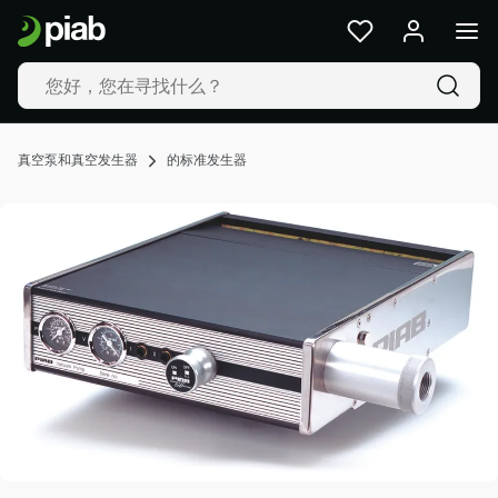
产
品
及
解
决
方
真空泵和真空发生器
的标准发生器
案
行
业
我
们
的
技
术
资
源
关
于