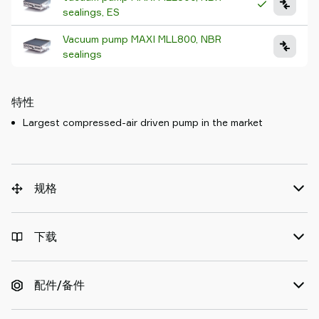
sealings, ES
Vacuum pump MAXI MLL800, NBR
sealings
特性
Largest compressed-air driven pump in the market
规格
下载
配件/备件