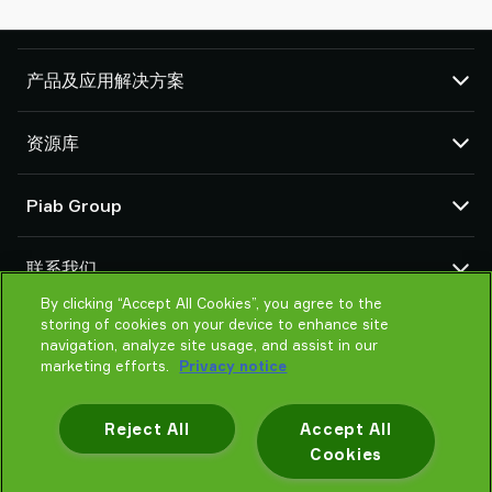
产品及应用解决方案
真空泵和真空发生器
资源库
吸盘和软爪
机器人臂端工具 (EOAT) 部件
CAD 中心
Piab Group
机器人和 Cobot 抓取解决方案
产品在线配置
系统和解决方案配件
货物销售通用条款
关于我们
粉末和大颗粒物品真空输送机
联系我们
隐私声明
组织结构
行为准则
By clicking “Accept All Cookies”, you agree to the
联系我们
storing of cookies on your device to enhance site
Piab 新闻
找寻Piab 伙伴
navigation, analyze site usage, and assist in our
常见问题
marketing efforts.
Privacy notice
请帮我选择
培训
Reject All
Accept All
Cookies