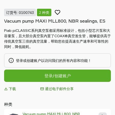
Piab
Piab
订货号: 0100743
2 种类
Group
Vacuum pump MAXI MLL800, NBR sealings, ES
联
系
Piab piCLASSIC系列真空泵都采用标准设计，包括小型芯片泵和大
我
容量泵，且大部分真空泵内置了COAX®真空发生管，能够提供高于
们
传统真空泵三倍的真空流量，帮助您在提高速生产速率和可靠性的
支
同时，降低能耗。
持
寻
登录或创建账户以访问我们的所有内容和功能！
找
合
登录/创建账户
作
伙
伴
下载
通过电子邮件分享
Old
shop
种类
Vacuum pump MAXI MLL800, NBR