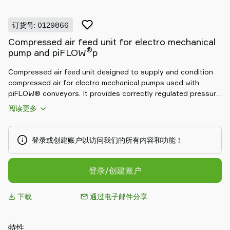
Piab
Piab
订货号: 0129866
Group
Compressed air feed unit for electro mechanical
联
®
pump and piFLOW
p
系
我
Compressed air feed unit designed to supply and condition
们
compressed air for electro mechanical pumps used with
支
piFLOW® conveyors. It provides correctly regulated pressure,
持
filtration and connection points in a compact assembly,
阅读更多
ensuring stable pneumatic performance for valves, ejectors
寻
or auxiliary functions in the conveying system. By delivering a
找
matched, ready‑to‑install air feed solution, it simplifies
登录或创建账户以访问我们的所有内容和功能！
合
installation, protects downstream components, and supports
作
reliable, repeatable conveyor operation.
伙
登录/创建账户
伴
Old
下载
通过电子邮件分享
shop
特性