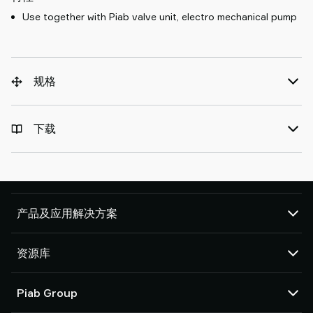
Use together with Piab valve unit, electro mechanical pump
规格
下载
产品及应用解决方案
真空泵和真空发生器
资源库
吸盘和软爪
机器人臂端工具 (EOAT) 部件
CAD 中心
Piab Group
机器人和 Cobot 抓取解决方案
产品在线配置
系统和解决方案配件