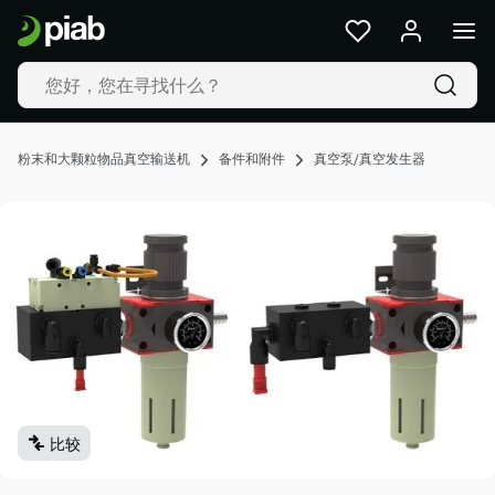
产
品
及
解
决
方
粉末和大颗粒物品真空输送机
备件和附件
真空泵/真空发生器
案
行
业
我
们
的
技
术
资
源
比较
关
于