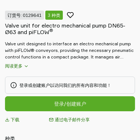
Piab
Piab
订货号: 0129641
3 种类
Group
Valve unit for electro mechanical pump DN65-
联
®
Ø63 and piFLOW
系
我
Valve unit designed to interface an electro mechanical pump
们
with piFLOW® conveyors, providing the necessary pneumatic
支
control functions in a compact package. It manages air
持
supply and switching for key conveyor cycles, enabling
阅读更多
reliable start/stop, discharge and cleaning sequences
寻
coordinated with the pump. By delivering a matched,
找
ready‑to‑install valve assembly, it simplifies installation,
登录或创建账户以访问我们的所有内容和功能！
合
reduces engineering time, and secures repeatable, stable
作
operation of the conveyor system.
伙
登录/创建账户
伴
Old
下载
通过电子邮件分享
shop
种类