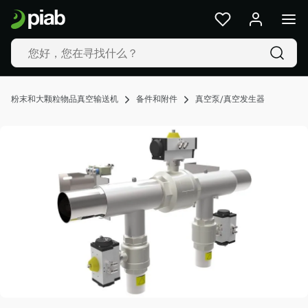
产
品
及
解
决
方
粉末和大颗粒物品真空输送机
备件和附件
真空泵/真空发生器
案
行
业
我
们
的
技
术
资
源
关
于