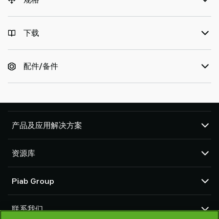
下载
配件/备件
产品及应用解决方案
真空泵和真空发生器
资源库
吸盘和软爪
机器人臂端工具 (EOAT) 部件
CAD 中心
Piab Group
机器人和 Cobot 抓取解决方案
产品在线配置
系统和解决方案配件
货物销售通用条款
关于我们
粉末和大颗粒物品真空输送机
联系我们
隐私声明
组织结构