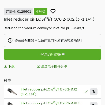
Piab
Piab
订货号: 0126601
4 种类
Group
®
"
"
Inlet reducer piFLOW
i/f Ø76.2-Ø32 (3
-1 1/4
)
联
系
Reduces the vacuum conveyor inlet for piFLOW®i/f.
我
们
登录或创建账户以访问我们的所有内容和功能！
支
持
寻
登录/创建账户
找
合
下载
通过电子邮件分享
作
伙
种类
伴
Old
®
Inlet reducer piFLOW
i/f Ø76.2-Ø32
shop
"
"
(3
-1 1/4
)
®
Inlet reducer piFLOW
i/f Ø76.2-Ø38.1