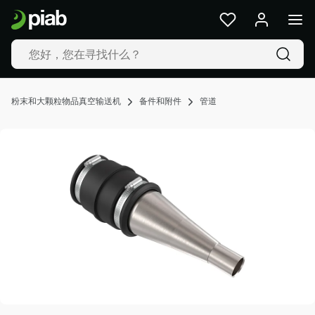
产
品
及
解
决
方
粉末和大颗粒物品真空输送机
备件和附件
管道
案
行
业
我
们
的
技
术
资
源
关
于