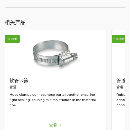
相关产品
11 种类
10 种类
软管卡箍
管道连
管道
管道
Hose clamps connect hose parts together ensuring
Rubber f
tight sealing, causing minimal friction in the material
adaptin
flow.
consiste
查看