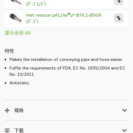
"
"
(3
-1 1/2
)
®
Inlet reducer piFLOW
i/f Ø76.2-Ø50.8
"
"
(3
-2
)
显示全部 (4)
特性
Makes the installation of conveying pipe and hose easier.
Fulfils the requirements of FDA, EC No. 1935/2004 and EC
No. 10/2011.
Antistatic.
规格
下载