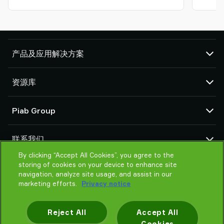
产品及应用解决方案
真空泵和真空发生器
资源库
吸盘和软爪
机器人臂端工具 (EOAT) 部件
CAD 中心
Piab Group
机器人和 Cobot 抓取解决方案
产品在线配置
系统和解决方案配件
货物销售通用条款
关于我们
粉末和大颗粒物品真空输送机
联系我们
隐私声明
组织结构
行为准则
By clicking “Accept All Cookies”, you agree to the
联系我们
storing of cookies on your device to enhance site
Piab 新闻
找寻Piab 伙伴
navigation, analyze site usage, and assist in our
常见问题
marketing efforts.
Privacy notice
请帮我选择
培训
Reject All
Accept All
Cookies