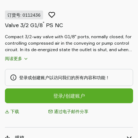
Piab
Piab
订货号: 0112436
Group
"
Valve 3/2 G1/8
PS NC
联
系
Compact 3/2-way valve with G1/8" ports, normally closed, for
我
controlling compressed air in the conveying or pump control
们
circuit. In its de‑energized state the outlet is shut, and when
支
actuated it switches air between supply and exhaust, making
阅读更多
持
it suitable for on/off control of small pneumatic actuators,
air‑operated valves or vacuum pumps in automation setups.
寻
找
登录或创建账户以访问我们的所有内容和功能！
合
作
登录/创建账户
伙
伴
下载
通过电子邮件分享
Old
shop
规格