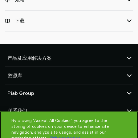
下载
产品及应用解决方案
真空泵和真空发生器
资源库
吸盘和软爪
机器人臂端工具 (EOAT) 部件
CAD 中心
Piab Group
机器人和 Cobot 抓取解决方案
产品在线配置
系统和解决方案配件
货物销售通用条款
关于我们
粉末和大颗粒物品真空输送机
联系我们
隐私声明
组织结构
行为准则
By clicking “Accept All Cookies”, you agree to the
联系我们
storing of cookies on your device to enhance site
Piab 新闻
找寻Piab 伙伴
navigation, analyze site usage, and assist in our
常见问题