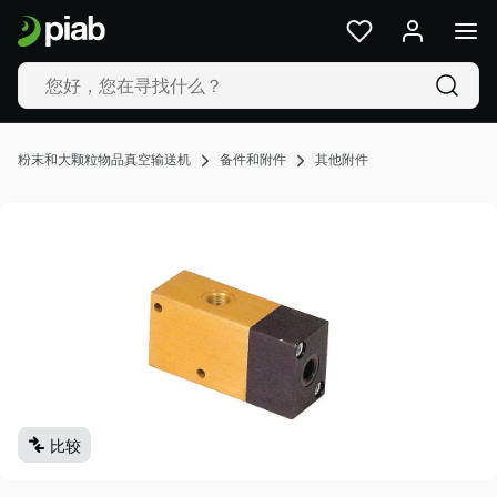
产
品
及
解
决
方
粉末和大颗粒物品真空输送机
备件和附件
其他附件
案
行
业
我
们
的
技
术
资
源
比较
关
于