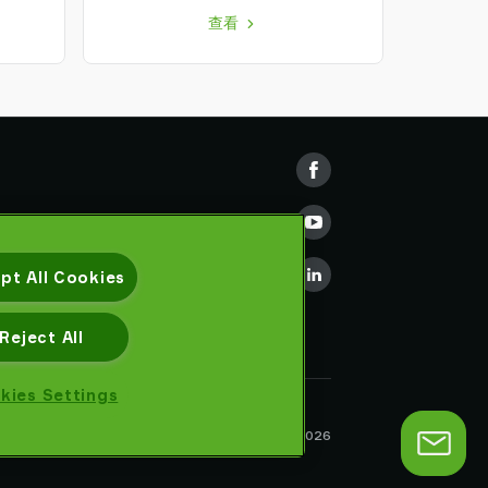
查看
pt All Cookies
Reject All
kies Settings
隐私声明
Piab AB © 2026