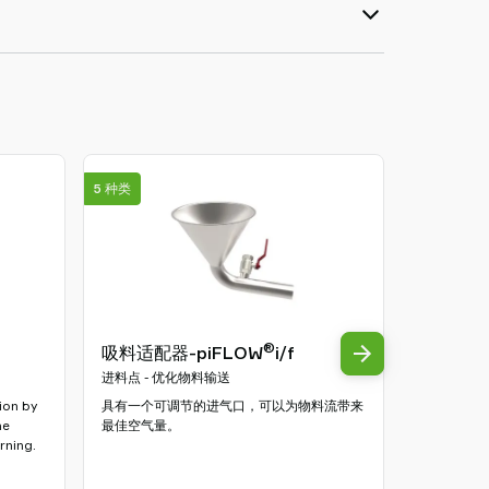
5 种类
3 种类
®
吸料适配器-piFLOW
i/f
Clamp br
filters
进料点 - 优化物料输送
其他附件
ion by
具有一个可调节的进气口，可以为物料流带来
he
最佳空气量。
Fastens the 
rning.