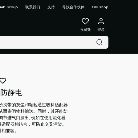
iab Group
联系我们
支持
寻找合作伙伴
Old shop
收藏夹
登录
防静电
所携带的灰尘和颗粒通过吸料适配器
从而密闭物料输送。同时，其还能防
节进气口漏出, 例如在使用流化器
的吸料适配器相结合，可防止交叉污染。
配器相兼容。