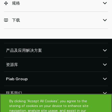
规格
下载
产品及应用解决方案
真空泵和真空发生器
资源库
吸盘和软爪
机器人臂端工具 (EOAT) 部件
CAD 中心
Piab Group
机器人和 Cobot 抓取解决方案
产品在线配置
系统和解决方案配件
货物销售通用条款
关于我们
粉末和大颗粒物品真空输送机
联系我们
隐私声明
组织结构
行为准则
By clicking “Accept All Cookies”, you agree to the
联系我们
storing of cookies on your device to enhance site
Piab 新闻
找寻Piab 伙伴
navigation, analyze site usage, and assist in our