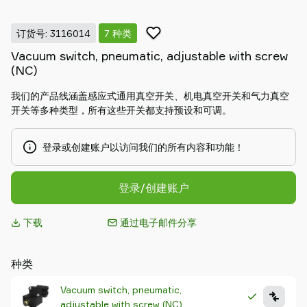
Piab
Piab
订货号: 3116014
7 种类
Group
Vacuum switch, pneumatic, adjustable with screw
联
(NC)
系
我
我们的产品线涵盖感应式通用真空开关、机电真空开关和气力真空
们
开关等多种类型，所有这些开关都支持预设和可调。
支
持
登录或创建账户以访问我们的所有内容和功能！
寻
找
登录/创建账户
合
作
伙
下载
通过电子邮件分享
伴
Old
种类
shop
Vacuum switch, pneumatic,
adjustable with screw (NC)