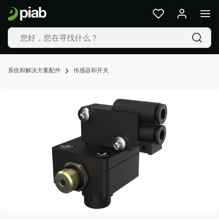
产
品
及
解
决
方
系统和解决方案配件
传感器和开关
案
行
业
我
们
的
技
术
资
源
关
于