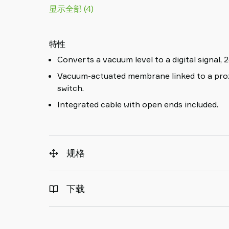
显示全部 (4)
特性
Converts a vacuum level to a digital signal, 
Vacuum-actuated membrane linked to a prox
switch.
Integrated cable with open ends included.
规格
下载