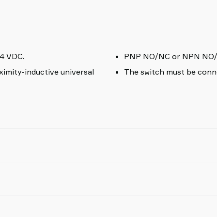
24 VDC.
PNP NO/NC or NPN NO/N
imity-inductive universal
The switch must be connec