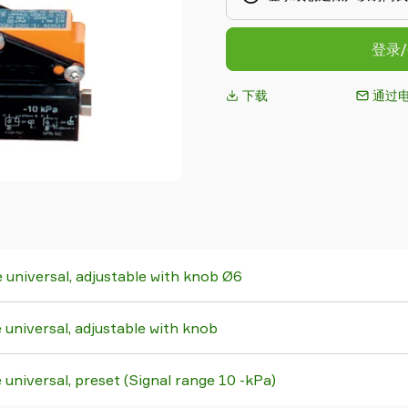
登录
下载
通过
 universal, adjustable with knob Ø6
 universal, adjustable with knob
 universal, preset (Signal range 10 -kPa)