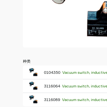
Piab
Piab
Group
联
系
我
们
支
持
寻
找
种类
合
作
0104350
Vacuum switch, inductive
伙
伴
3116064
Vacuum switch, inductive
Old
shop
3116089
Vacuum switch, inductive