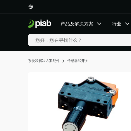
产
品
及
产品及解决方案
行业
解
决
方
案
行
业
系统和解决方案配件
传感器和开关
我
们
的
技
术
资
源
关
于