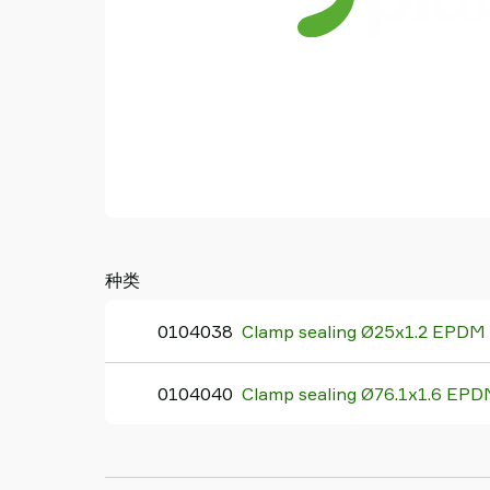
Piab
Piab
Group
联
系
我
们
支
持
寻
找
种类
合
作
0104038
Clamp sealing Ø25x1.2 EPDM
伙
伴
0104040
Clamp sealing Ø76.1x1.6 EP
Old
shop