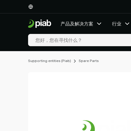
产
品
及
产品及解决方案
行业
解
决
方
案
行
业
Supporting entities (Piab)
Spare Parts
我
们
的
技
术
资
源
关
于