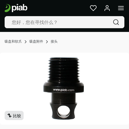
产
品
及
解
决
方
吸盘和软爪
吸盘附件
接头
案
行
业
我
们
的
技
术
资
源
比较
关
于