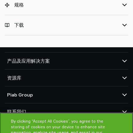
规格
下载
产品及应用解决方案
真空泵和真空发生器
资源库
吸盘和软爪
机器人臂端工具 (EOAT) 部件
CAD 中心
Piab Group
机器人和 Cobot 抓取解决方案
产品在线配置
系统和解决方案配件
货物销售通用条款
关于我们
粉末和大颗粒物品真空输送机
联系我们
隐私声明
组织结构
行为准则
By clicking “Accept All Cookies”, you agree to the
联系我们
storing of cookies on your device to enhance site
Piab 新闻
找寻Piab 伙伴
navigation, analyze site usage, and assist in our