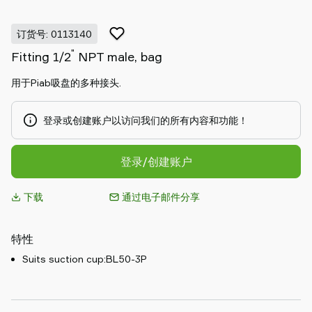
Piab
Piab
订货号: 0113140
Group
"
Fitting 1/2
NPT male, bag
联
系
用于Piab吸盘的多种接头.
我
们
登录或创建账户以访问我们的所有内容和功能！
支
持
寻
登录/创建账户
找
合
下载
通过电子邮件分享
作
伙
特性
伴
Old
Suits suction cup:BL50-3P
shop