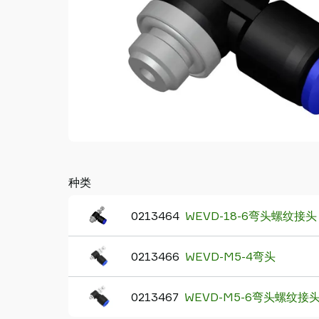
Piab
Piab
Group
联
系
我
们
支
持
寻
找
种类
合
作
0213464
WEVD-18-6弯头螺纹
伙
伴
0213466
WEVD-M5-4弯头
Old
shop
0213467
WEVD-M5-6弯头螺纹