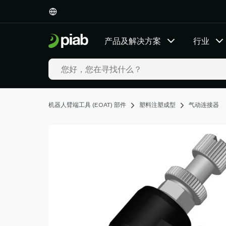
产
品
及
产品及解决方案
行业
解
决
方
案
行
业
机器人臂端工具 (EOAT) 部件
塑料注塑成型
气动连接器
我
们
的
技
术
资
源
关
于