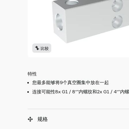
Piab
Piab
Group
联
系
我
们
比较
支
持
寻
找
特性
合
您最多能够将9个真空圈集中放在一起
作
连接可能性8x G1 / 8“”内螺纹和2x G1 / 4“”
伙
伴
Old
shop
规格