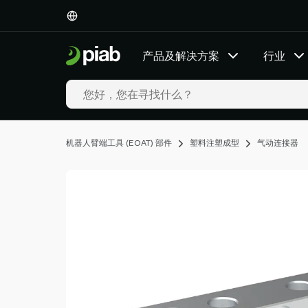
产
品
及
产品及解决方案
行业
解
决
方
案
行
业
机器人臂端工具 (EOAT) 部件
塑料注塑成型
气动连接器
我
们
的
技
术
资
源
关
于