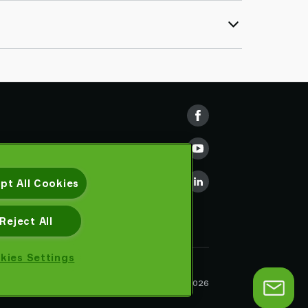
pt All Cookies
Reject All
kies Settings
隐私声明
Piab AB © 2026