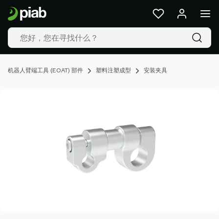
产
品
及
解
决
方
机器人臂端工具 (EOAT) 部件
塑料注塑成型
安装夹具
案
行
业
我
们
的
技
术
资
源
关
于