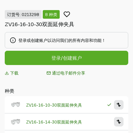
Piab
Piab
订货号: 0213298
8 种类
Group
ZV16-16-10-30双面延伸夹具
联
系
我
登录或创建账户以访问我们的所有内容和功能！
们
支
登录/创建账户
持
寻
下载
通过电子邮件分享
找
合
作
种类
伙
伴
ZV16-16-10-30双面延伸夹具
Old
shop
ZV16-16-14-30双面延伸夹具