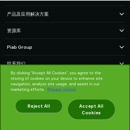
产品及应用解决方案
真空泵和真空发生器
资源库
吸盘和软爪
机器人臂端工具 (EOAT) 部件
CAD 中心
Piab Group
机器人和 Cobot 抓取解决方案
产品在线配置
系统和解决方案配件
货物销售通用条款
关于我们
粉末和大颗粒物品真空输送机
联系我们
隐私声明
组织结构
行为准则
By clicking “Accept All Cookies”, you agree to the
联系我们
storing of cookies on your device to enhance site
Piab 新闻
找寻Piab 伙伴
navigation, analyze site usage, and assist in our
常见问题
marketing efforts.
Privacy notice
请帮我选择
培训
Reject All
Accept All
Cookies
隐私声明