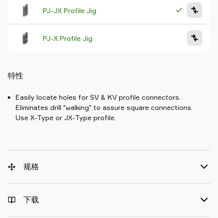
PJ-JX Profile Jig
PJ-X Profile Jig
特性
Easily locate holes for SV & KV profile connectors.
Eliminates drill "walking" to assure square connections.
Use X-Type or JX-Type profile.
规格
下载