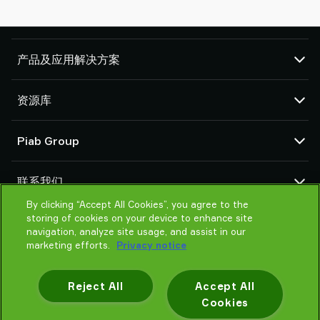
产品及应用解决方案
真空泵和真空发生器
资源库
吸盘和软爪
机器人臂端工具 (EOAT) 部件
CAD 中心
Piab Group
机器人和 Cobot 抓取解决方案
产品在线配置
系统和解决方案配件
货物销售通用条款
关于我们
粉末和大颗粒物品真空输送机
联系我们
隐私声明
组织结构
行为准则
By clicking “Accept All Cookies”, you agree to the
联系我们
storing of cookies on your device to enhance site
Piab 新闻
找寻Piab 伙伴
navigation, analyze site usage, and assist in our
常见问题
marketing efforts.
Privacy notice
请帮我选择
培训
Reject All
Accept All
Cookies