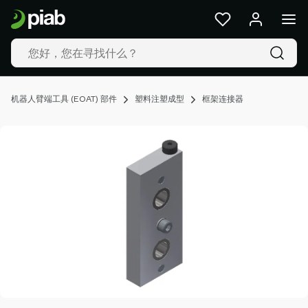
产
品
及
解
决
方
机器人臂端工具 (EOAT) 部件
塑料注塑成型
框架连接器
案
行
业
我
们
的
技
术
资
源
关
于