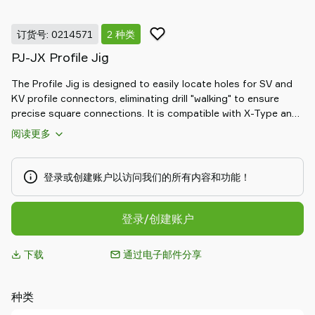
Piab
Piab
订货号: 0214571
2 种类
Group
PJ-JX Profile Jig
联
系
The Profile Jig is designed to easily locate holes for SV and
我
KV profile connectors, eliminating drill "walking" to ensure
们
precise square connections. It is compatible with X-Type and
支
JX-Type profiles, making it an essential tool for accurate and
阅读更多
持
efficient assembly.
寻
找
登录或创建账户以访问我们的所有内容和功能！
合
作
登录/创建账户
伙
伴
下载
通过电子邮件分享
Old
shop
种类